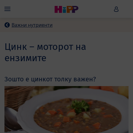
Skip to main content
HiPP B
Menü
Важни нутриенти
Цинк – моторот на
ензимите
Зошто е цинкот толку важен?