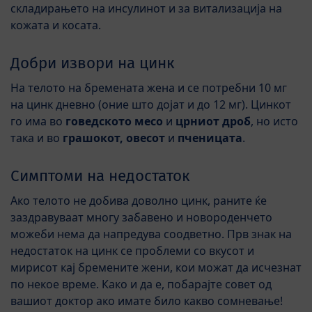
складирањето на инсулинот и за витализација на
кожата и косата.
Добри извори на цинк
На телото на бремената жена и се потребни 10 мг
на цинк дневно (оние што дојат и до 12 мг). Цинкот
го има во
говедското месо
и
црниот дроб
, но исто
така и во
грашокот, овесот
и
пченицата
.
Симптоми на недостаток
Ако телото не добива доволно цинк, раните ќе
заздравуваат многу забавено и новороденчето
можеби нема да напредува соодветно. Прв знак на
недостаток на цинк се проблеми со вкусот и
мирисот кај бремените жени, кои можат да исчезнат
по некое време. Како и да е, побарајте совет од
вашиот доктор ако имате било какво сомневање!