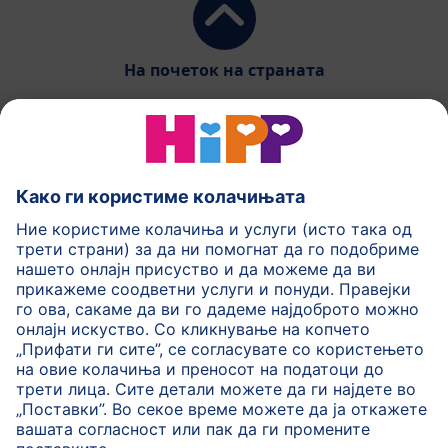
На почеток на страната
HiPP Млечни формули
HiPP Храна за бебиња
HiPP за деца
HiPP Нега за кожа
HiPP Бременост
Политика на приватност
Услови на користење
Импринт
Повеќе за HiPP
Контакт