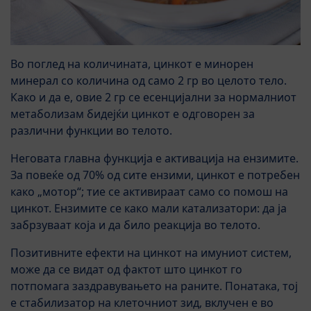
Во поглед на количината, цинкот е минорен
минерал со количина од само 2 гр во целото тело.
Како и да е, овие 2 гр се есенцијални за нормалниот
метаболизам бидејќи цинкот е одговорен за
различни функции во телото.
Неговата главна функција е активација на ензимите.
За повеќе од 70% од сите ензими, цинкот е потребен
како „мотор“; тие се активираат само со помош на
цинкот. Ензимите се како мали катализатори: да ја
забрзуваат која и да било реакција во телото.
Позитивните ефекти на цинкот на имуниот систем,
може да се видат од фактот што цинкот го
потпомага заздравувањето на раните. Понатака, тој
е стабилизатор на клеточниот зид, вклучен е во