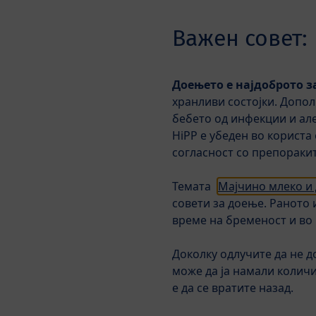
Skip to main content
Важен совет:
Доењето е најдоброто з
Новости
Млечни формули
хранливи состојки. Допол
бебето од инфекции и але
HiPP е убеден во користа
Производи
HiPP ORGANIC 
согласност со препоракит
Темата
Мајчино млеко и
совети за доење. Раното 
време на бременост и во
Доколку одлучите да не д
може да ја намали колич
е да се вратите назад.