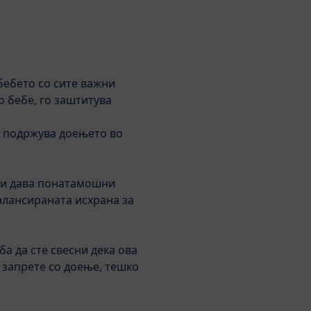
Пребарување
HiPP Babyclub
бебето со сите важни
меност
BabyClub
За HiPP
о бебе, го заштитува
го подржува доењето во
Алергија
Квалитет
Често поставувани прашања
Производи
Скокни до листата на производи
 и дава понатамошни
алансираната исхрана за
HiPP Combiotic® – нова
генерација на млечни
формули
а да сте свесни дека ова
 запрете со доење, тешко
HiPP PURE млечни
формули