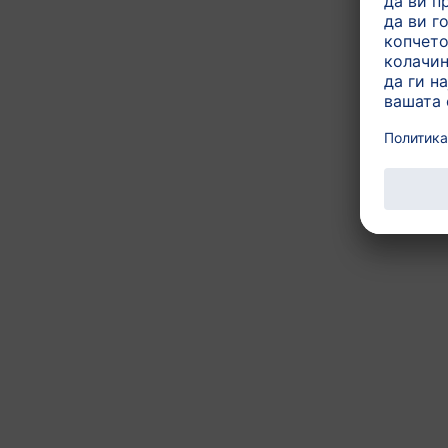
oд раѓање
HiPP HA 1 COMBIOTIC®