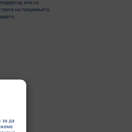
педијатар или со
HiPP Organic
ствата на пакувањето,
HiPP HA Combiotic®
авјето.
HiPP HA Combiotic®
Почетна формула
HiPP HA Combiotic®
Последователна формула
HiPP Специјални
формули
Вид на млечна
формула
Почетна формула
Препорачана
возраст за