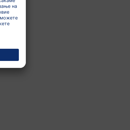
хранење
0-4 месеци
4-6 месеци
Препорачано во
случај на...
Ризик од алергии
Варијанта
Млеко во прав