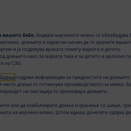
а вашето бебе,
бидејќи мајчиното млеко го обезбедува 
Дополнителна исхрана
Деца
Нега
Бре
нително, доењето е најевтин начин да го храните вашет
ргии и ја подржува врзката помеѓу мајката и детето.
 од доењето како за мајката така и за детето и целосно 
COMBIOTIC®
Мајчино млеко и доење
Совети
е на СЗО.
 Доење
содржи информации за предностите на доењето
и често доење го потикнува производството на млеко. Б
 периодот на лактација го промовира доењето.
оите или да комбинирате доење и хранење со шише, треб
ината на мајчино млеко. Штом еднаш донесете одлука да