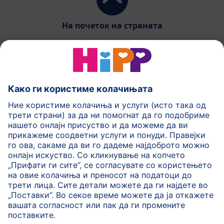
На почеток на страната
HiPP Млечни формули
HiPP Храна за бебиња
HiPP за деца
HiPP Нега за кожа
HiPP Бременост
Политика на приватност
Услови на користење
Импринт
Повеќе за HiPP
Контакт