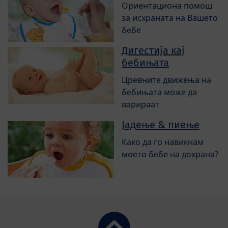
Ориентациона помош
за исхраната на Вашето
бебе
Дигестија кај
бебињата
Цревните движења на
бебињата може да
варираат
Јадење & пиење
Како да го навикнам
моето бебе на дохрана?