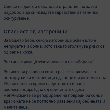
Одење на доктор е скапо во странство, па затоа
најдобро е да си извадете здравствено патничко
осигурување.
Опасност од изгореници
За Вашето бебе, секоја изгореница освен што е
непријатна и болна, исто така го зголемува ризикот
од рак на кожа.
Вистина е дека „Кожата никогаш не заборава.“
Ризикот од развој на кожен рак се зголемува со
повторувачки изгореници од сонце и изложеност на
УВ, посебно за време на детството и рана
адолесценција. Една од причините е дека
меHAнизмите за репарирање на повреди од сонце
врз кожата не се потполно развиени кај бебињата и
малите деца.