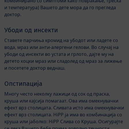
комбинирано со симптоми како повраќање, треска
и температура) Вашето дете мора да го прегледа
доктор.
Убоди од инсекти
Ставете парчиња кромид на убодот или ладете со
вода, мраз или анти-алергени гелови. Во случај на
убоди од инсекти во устата и грлото, дајте му на
детето коцки мраз или сладолед од мраз за лижење
и посетете доктор веднаш.
Опстипација
Многу често неколку лажици од сок од праска,
круша или кајсија помагаат. Ова има омекнувачки
ефект врз столицата. Сливата исто има омекнувачки
ефект врз столицата. HiPP ја има во комбинација со
круша или јаболко: HiPP Слива со Круша. Осигурајте
се дека Вашето бебе прима доволно течности.