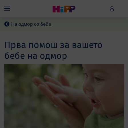
Skip to main content
HiPP B
Menü
На одмор со бебе
Прва помош за вашето
бебе на одмор