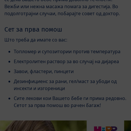
Вежби или нежна масажа помага за дигестија. Во
подолготрајни случаи, побарајте совет од доктор.
Сет за прва помош
Што треба да имате со вас:
Топломер и супозитории против температура
Електролитен раствор за во случај на дијареа
Завои, фластери, пинцети
Дезинфициенс за рани, гел/маст за убоди од
инсекти и изгореници
Сите лекови кои Вашето бебе ги прима редовно.
Сетот за прва помош во рачен багаж!