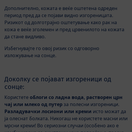
Дополнително, кожата е веќе оштетена одреден
период пред да се појави видно изгореницата.
Ризикот од долготрајно оштетување како рак на
кожа е веќе зголемен и пред црвенилото на кожата
да стане видливо.
Избегнувајте го овој ризик со одговорно
изложување на сонце.
Доколку се појават изгореници од
сонце:
Користете
облоги со ладна вода, растворен црн
чај или млеко од путер
за полесни изгореници.
Разладувачки лосиони или креми
исто можат да
ја олеснат болката. Никогаш не користете масни или
мрсни креми! Во сериозни случаи (особено ако е