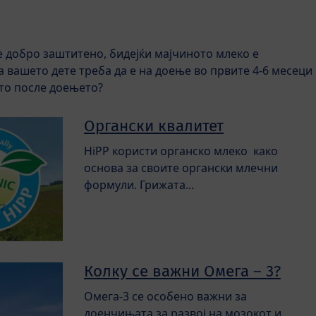
е добро заштитено, бидејќи мајчиното млеко е
а вашето дете треба да е на доење во првите 4-6 месеци
то после доењето?
Органски квалитет
HiPP користи органско млеко како
основа за своите органски млечни
формули. Грижата...
Колку се важни Омега – 3?
Омега-3 се особено важни за
доенчињата за развој на мозокот и