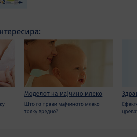
нтересира:
Моделот на мајчино млеко
Здра
ку
Што го прави мајчиното млеко
Ефект
толку вредно?
црева