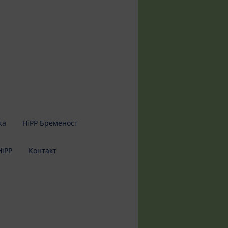
жа
HiPP Бременост
HiPP
Контакт