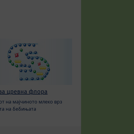
ва цревна флора
от на мајчиното млеко врз
та на бебињата