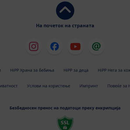
На почеток на страната
и
HiPP Храна за бебиња
HiPP за деца
HiPP Нега за ко
иватност
Услови на користење
Импринт
Повеќе за 
Безбедносен пренос на податоци преку енкрипција