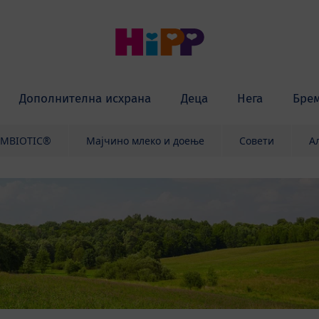
Дополнителна исхрана
Деца
Нега
Бре
OMBIOTIC®
Мајчино млеко и доење
Совети
А