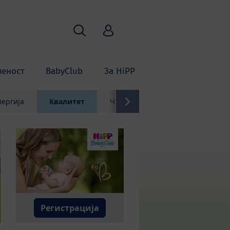
Пребарување
HiPP Babyclub
меност
BabyClub
За HiPP
лергија
Квалитет
Често поставувани прашања
Регистрација