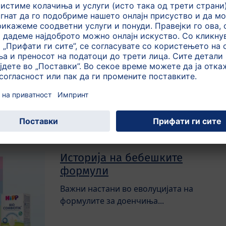
Контроли
Иако ние користиме само одбрани
состојки, патот кон најдобриот квалитет
е следен од строго контролиран систем...
Историја на бебешките
формули
Важни настани во еволуцијата на
формулите за доенчиња...