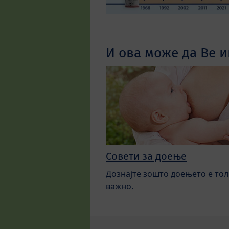
И ова може да Ве и
Совети за доење
Дознајте зошто доењето е тол
важно.