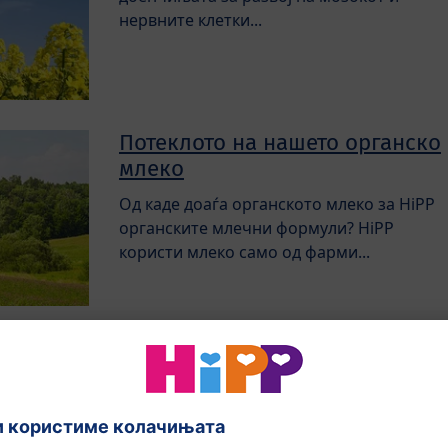
нервните клетки...
Потеклото на нашето органско
млеко
Од каде доаѓа органското млеко за HiPP
органските млечни формули? HiPP
користи млеко само од фарми...
Интервју со Claus Hipp
Името HiPP најпрво потсетува на
теглички со храна за бебиња. Од кога
постојат HiPP млечните формули?...