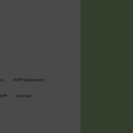
жа
HiPP Бременост
HiPP
Контакт