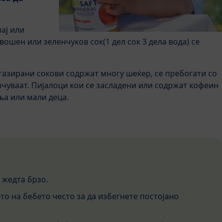
ај или
ошен или зеленчуков сок(1 дел сок 3 дела вода) се
 газирани сокови содржат многу шеќер, се пребогати со
ачуваат. Пијалоци кои се засладени или содржат кофеин
ња или мали деца.
а жедта брзо.
то на бебето често за да избегнете постојано