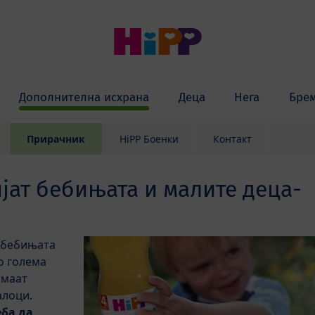
Дополнителна исхрана
Деца
Нега
Бре
Прирачник
HiPP Боенки
Контакт
јат бебињата и малите деца-
 бебињата
о голема
имаат
алоци.
еба да