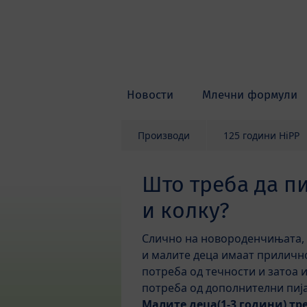
Skip to main content
Новости
Млечни формули
Производи
125 години HiPP
Што треба да пи
и колку?
Слично на новороденчињата,
и малите деца имаат приличн
потреба од течности и затоа 
потреба од дополнителни пиј
Малите деца(1-3 години) тр