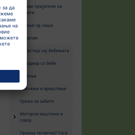
Чаеви пријатели на
забите
Пиење од чаша
Алергии
Дигестија кај бебињата
На одмор со бебе
Спиење
Плачење и вриштење
Грижа за забите
Моторни вештини и
говор
Празна тегличка? Сега