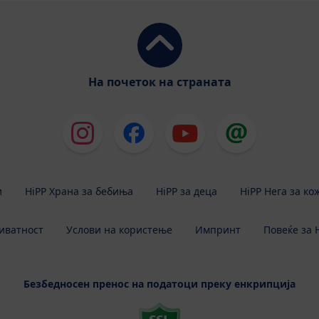
На почеток на страната
и
HiPP Храна за бебиња
HiPP за деца
HiPP Нега за ко
иватност
Услови на користење
Импринт
Повеќе за 
Безбедносен пренос на податоци преку енкрипција