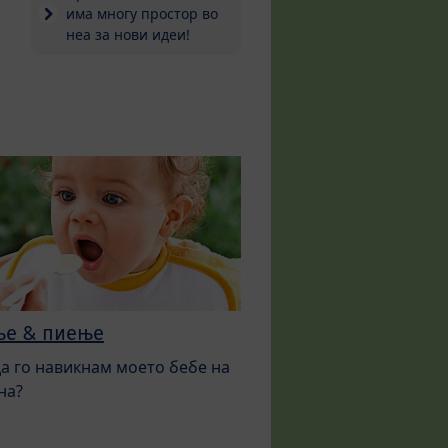
има многу простор во
неа за нови идеи!
ње & пиење
да го навикнам моето бебе на
на?