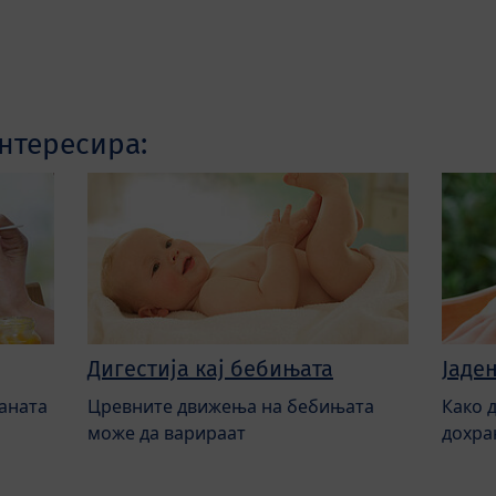
нтересира:
Дигестија кај бебињата
Јаде
аната
Цревните движења на бебињата
Како 
може да варираат
дохра