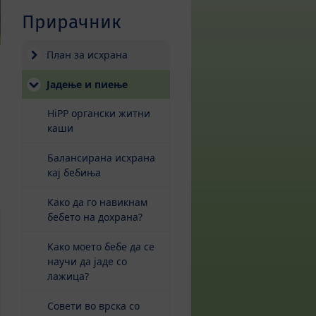
Прирачник
План за исхрана
Јадење и пиење
HiPP органски житни
каши
Балансирана исхрана
кај бебиња
Како да го навикнам
бебето на дохрана?
Како моето бебе да се
научи да јаде со
лажица?
Совети во врска со