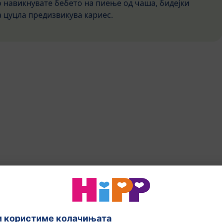
о навикнувате бебето на пиење од чаша, бидејки
 цуцла предизвикува кариес.