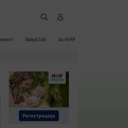
Пребарување
HiPP Babyclub
меност
BabyClub
За HiPP
Регистрација