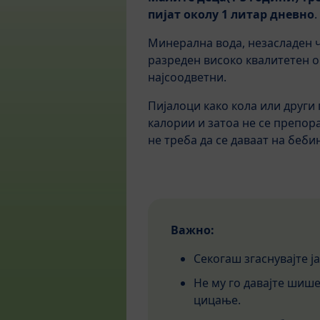
пијат околу 1 литар дневно
.
Минерална вода, незасладен ч
разреден високо квалитетен ов
најсоодветни.
Пијалоци како кола или други
калории и затоа не се препор
не треба да се даваат на беби
Важно:
Секогаш згаснувајте ј
Не му го давајте шише
цицање.