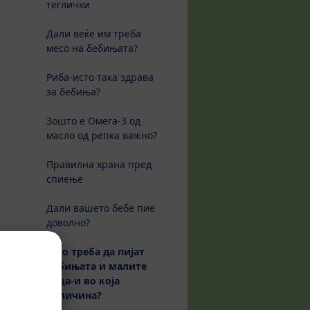
теглички
Дали веќе им треба
месо на бебињата?
Риба-исто така здрава
за бебиња?
Зошто е Омега-3 од
масло од репка важно?
Правилна храна пред
спиење
Дали вашето бебе пие
доволно?
Што треба да пијат
бебињата и малите
деца-и во која
(current)
количина?