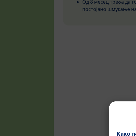
Од 8 месец треба да г
постојано шмукање на