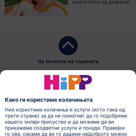
моето бебе на дохрана?
На почеток на страната
HiPP Млечни формули
HiPP Храна за бебиња
HiPP за деца
HiPP Нега за кожа
HiPP Бременост