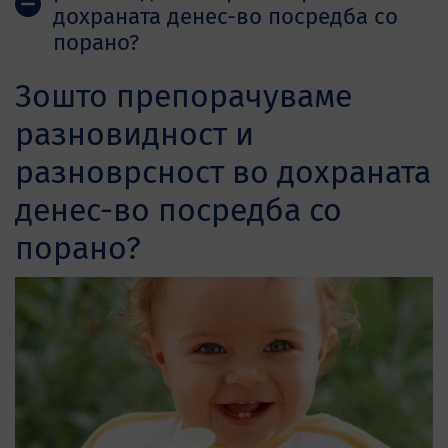
дохраната денес-во посредба со
порано?
Зошто препорачуваме
разновидност и
разноврсност во дохраната
денес-во посредба со
порано?