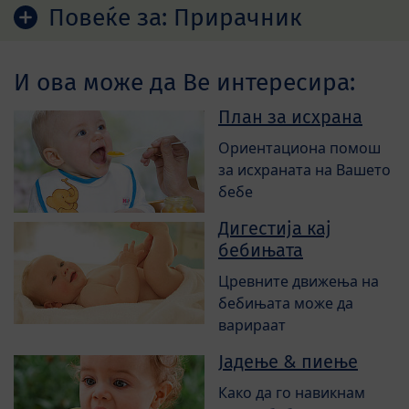
Повеќе за:
Прирачник
И ова може да Ве интересира:
План за исхрана
Ориентациона помош
за исхраната на Вашето
бебе
Дигестија кај
бебињата
Цревните движења на
бебињата може да
варираат
Јадење & пиење
Како да го навикнам