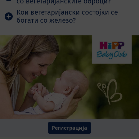
со вегетаријанските оброци?
Кои вегетаријански состојки се
богати со железо?
Регистрација