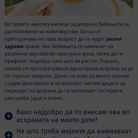
Во првите неколку месеци од дохрана бебињата се
расположени за нови вкусови. Затоа се
препорачува на оваа возраст да се нудат
разни
здрави
храни. Ако бебињата се навикнат на
различни вкусови во оваа рана фаза, може да ги
прифатат подобро како што ќе растат. Порано,
повеќе се препорачуваше еднострана исхрана, за да
се спречат алергии. Денес се знае од многу научни
студии дека важно е за имуниот систем децата од
периодот на дохрана да ги запознаат состојките
како риба, јајца и млеко.
Како најдобро да го внесам ова во
исхраната на моето дете?
На што треба мајките да внимаваат