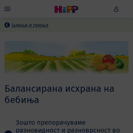
Skip to main content
HiPP B
Menü
Јадење и пиење
Балансирана исхрана на
бебиња
Зошто препорачуваме
разновидност и разноврсност во