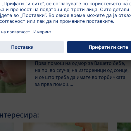
куфер?...
Прва помош за Вашето бебе н
одмор
Прва помош на одмор за Вашето бебе,
на пр. во случај на изгореници од сонце,
и се што треба да имате во торбичката
за прва помош...
нтересира: