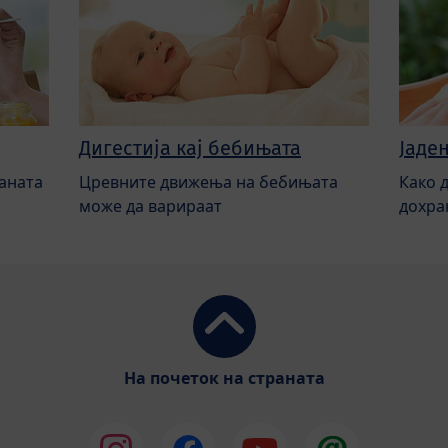
Дигестија кај бебињата
Јаде
аната
Цревните движења на бебињата
Како 
може да варираат
дохра
На почеток на страната