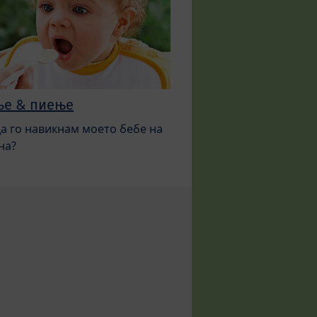
ње & пиење
да го навикнам моето бебе на
на?