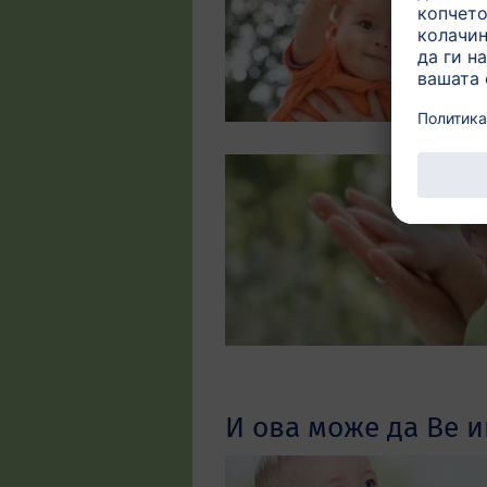
И ова може да Ве и