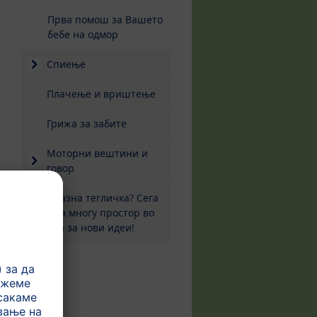
Прва помош за Вашето
бебе на одмор
Спиење
Плачење и вриштење
Грижа за забите
Моторни вештини и
говор
Празна тегличка? Сега
има многу простор во
неа за нови идеи!