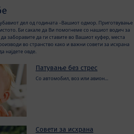
бе
ајубавиот дел од годината –Вашиот одмор. Приготвување
 истото. Би сакале да Ви помогнеме со нашиот водич за
 да заборавите да ги ставите во Вашиот куфер, места
производи во странство како и важни совети за исхрана
да најдете овде.
Патување без стрес
Со автомобил, воз или авион...
Совети за исхрана