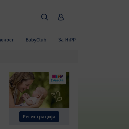
Пребарување
HiPP Babyclub
меност
BabyClub
За HiPP
Регистрација