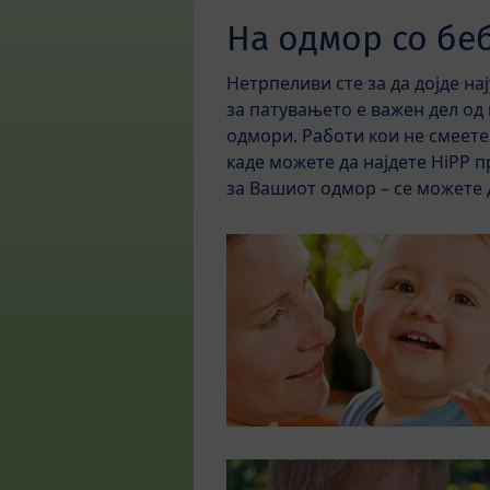
На одмор со бе
Нетрпеливи сте за да дојде н
за патувањето е важен дел од
одмори. Работи кои не смеете
каде можете да најдете HiPP 
за Вашиот одмор – се можете 