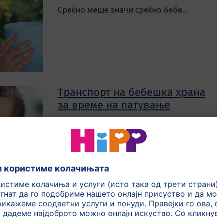
Среќно меше значи среќно бебе...
Транспорт на бебешка храна
за време на патување
Температурите во багажникот може да
надминат 40°C, и токму затоа однапред
треба да обратите внимание...
Листа за Вашиот одмор
Што треба да спаковата во Вашиот