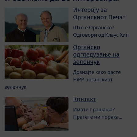
Интервју за
Органскиот Печат
Што е Органско?
Одговори од Клаус Хип
Органско
одгледување на
зеленчук
Дознајте како расте
HiPP органскиот
зеленчук
Контакт
Имате прашања?
Пратете ни порака...