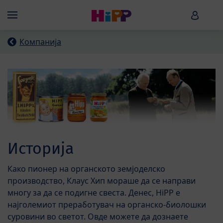
Skip to main content
HiPP B
Menü
Компанија
Историја
Како пионер на органското земјоделско
производство, Клаус Хип мораше да се направи
многу за да се подигне свеста. Денес, HiPP е
најголемиот преработувач на органско-биолошки
суровини во светот. Овде можете да дознаете