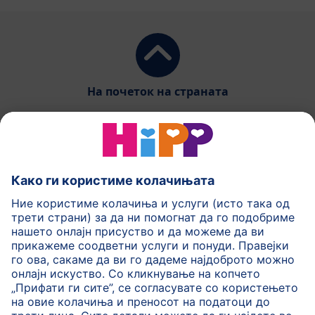
На почеток на страната
HiPP Млечни формули
HiPP Храна за бебиња
HiPP за деца
HiPP Нега за кожа
HiPP Бременост
Политика на приватност
Услови на користење