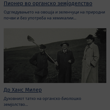
Пионер во органско земјоделство
Одгледувањето на овошја и зеленчуци на природни
почви и без употреба на хемикалии...
Др Ханс Милер
Духовниот татко на органско-биолошко
земјолство...