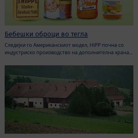
Бебешки оброци во тегла
Следејки го Американскиот модел, HiPP почна со
индустриско производство на дополнителна храна...