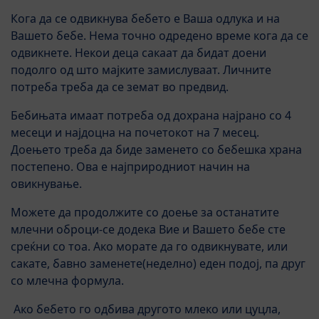
Кога да се одвикнува бебето е Ваша одлука и на
Вашето бебе. Нема точно одредено време кога да се
одвикнете. Некои деца сакаат да бидат доени
подолго од што мајките замислуваат. Личните
потреба треба да се земат во предвид.
Бебињата имаат потреба од дохрана најрано со 4
месеци и најдоцна на почетокот на 7 месец.
Доењето треба да биде заменето со бебешка храна
постепено. Ова е најприродниот начин на
овикнување.
Можете да продолжите со доење за останатите
млечни оброци-се додека Вие и Вашето бебе сте
среќни со тоа. Ако морате да го одвикнувате, или
сакате, бавно заменете(неделно) еден подој, па друг
со млечна формула.
Ако бебето го одбива другото млеко или цуцла,