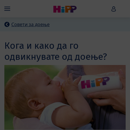
Skip to main content
HiPP B
Menü
Совети за доење
Кога и како да го
одвикнувате од доење?