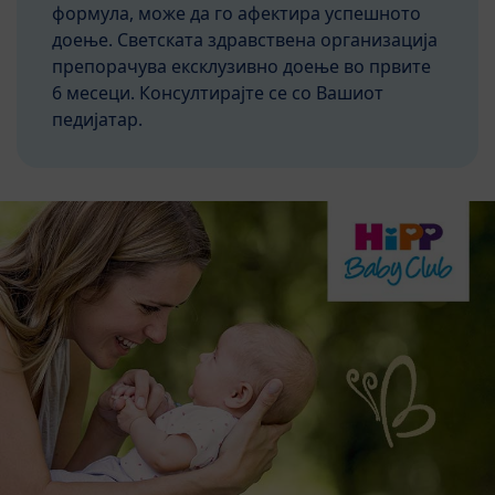
формула, може да го афектира успешното
доење. Светската здравствена организација
препорачува ексклузивно доење во првите
6 месеци. Консултирајте се со Вашиот
педијатар.