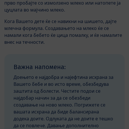
прво пробајте со измолзено млеко или натопете ја
цуцлата во мајчино млеко.
Кога Вашето дете ќе се навикни на шишето, дајте
млечна формула. Создавањето на млеко ќе се
намали кога бебето ќе цица помалку, и ќе намалите
внес на течности.
Важна напомена:
Доењето е најдобра и најефтина исхрана за
Вашето бебе и во исто време, обезбедува
заштита од болести. Честите подои се
најдобар начин за да се обезбеди
создавање на ново млеко. Погрижете се
вашата исхрана да биде балансирана
додека доите. Одлуката да не доите е тешко
да се повлече. Давање дополнително