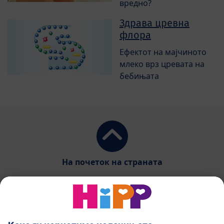
вредно?
Здрава цревна
флора
Ефектот на мајчиното
млеко врз цревата на
бебињата
На почеток на страната