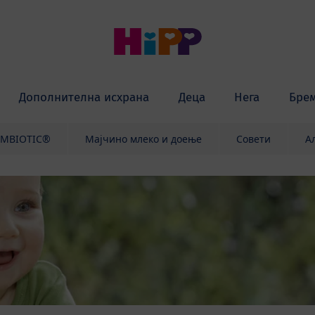
Дополнителна исхрана
Деца
Нега
Бре
OMBIOTIC®
Мајчино млеко и доење
Совети
А