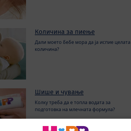
Количина за пиење
Дали моето бебе мора да ја испие целата
количина?
Шише и чување
Колку треба да е топла водата за
подготовка на млечната формула?