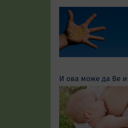
И ова може да Ве и