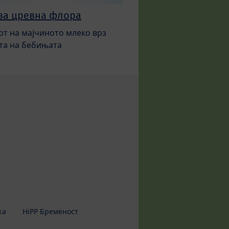
ва цревна флора
от на мајчиното млеко врз
та на бебињата
жа
HiPP Бременост