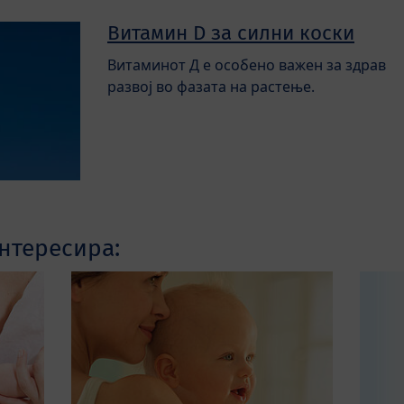
Витамин D за силни коски
Витаминот Д е особено важен за здрав
развој во фазата на растење.
нтересира: