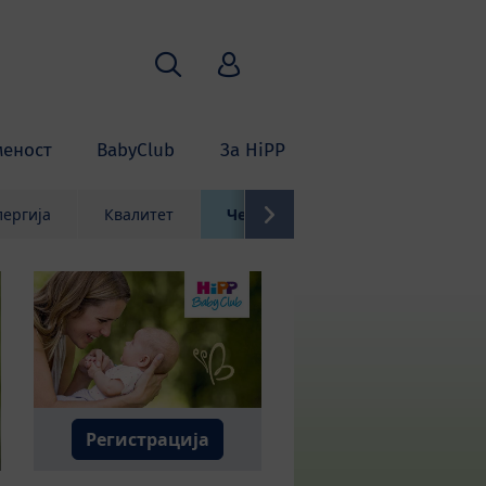
Пребарување
HiPP Babyclub
меност
BabyClub
За HiPP
лергија
Квалитет
Често поставувани прашања
Регистрација