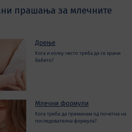
ани прашања за млечните
Доење
Кога и колку често треба да се храни
бебето?
Млечни формули
Кога треба да преминам од почетна на
последователна формула?