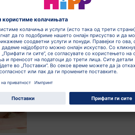
Хигиена
Шишињата и цуцлите мора да се
темелно исплакнати после секој оброк...
Специјални формули
Одговорите за вашите прашања за HiPP
специјалните формули ќе ги најдете тука.