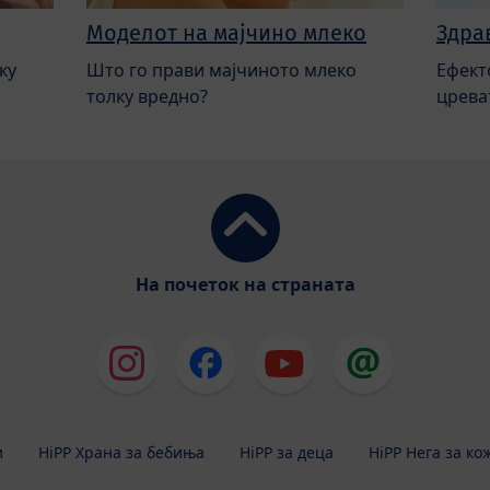
Моделот на мајчино млеко
Здра
ку
Што го прави мајчиното млеко
Ефект
толку вредно?
црева
На почеток на страната
и
HiPP Храна за бебиња
HiPP за деца
HiPP Нега за ко