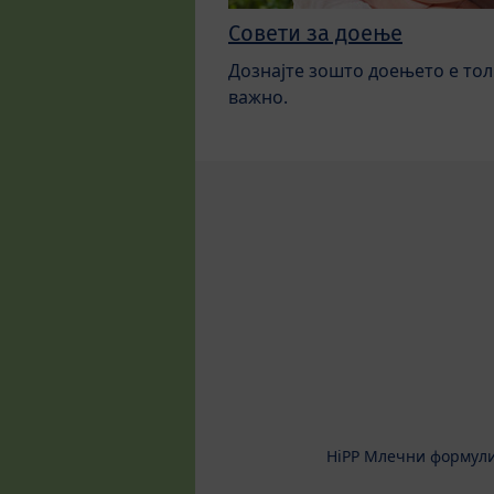
Совети за доење
Дознајте зошто доењето е тол
важно.
HiPP Млечни формул