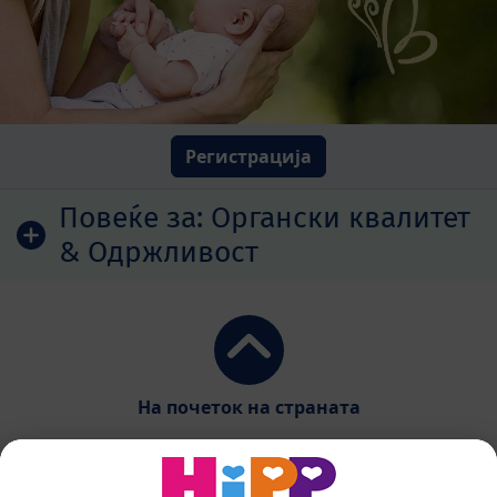
Регистрација
Повеќе за:
Органски квалитет
& Одржливост
На почеток на страната