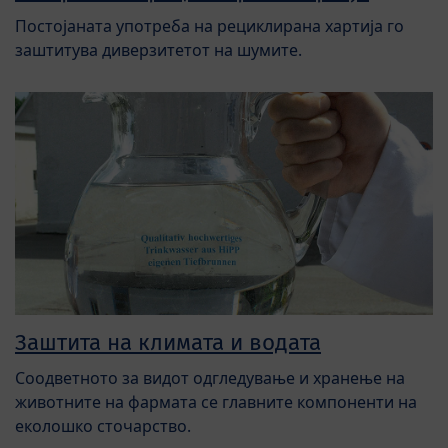
Постојаната употреба на рециклирана хартија го
заштитува диверзитетот на шумите.
Заштита на климата и водата
Соодветното за видот одгледување и хранење на
животните на фармата се главните компоненти на
еколошко сточарство.