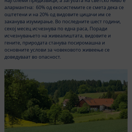
најголеми предизвици, а загубата на светско ниво е
алармантна: 60% од екосистемите се смета дека се
оштетени и на 20% од видовите цицачи им се
заканува изумирање. Во последните шест години,
секој месец исчезнува по една раса, Поради
исчезнувањето на живеалиштата, видовите и
гените, природата станува посиромашна и
основните услови за човековото живеење се
доведуваат во опасност.