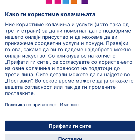
HiPP Млечни формули
HiPP Храна за бебиња
HiPP за деца
HiPP Нега за кожа
HiPP Бременост
Политика на приватност
Услови на користење
Импринт
Повеќе за HiPP
Контакт
Безбедносен пренос на податоци преку енкрипција
© 2026 HiPP