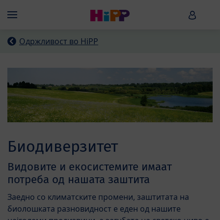
Skip to main content
HiPP B
Menü
Одржливост во HiPP
Биодиверзитет
Видовите и екосистемите имаат
потреба од нашата заштита
Заедно со климатските промени, заштитата на
биолошката разновидност е еден од нашите