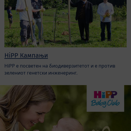
HiPP Кампањи
HiPP е посветен на биодиверзитетот и е против
зелениот генетски инженеринг.