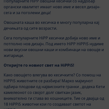
Популарните HiPP овошни кесички со најдобар
органски квалитет имаат ново име и весел дизајн-
сега и за поголеми деца!
Овошната каша во кесичка е многу популарна кај
дечињата од сите возрасти.
Сега популарните HiPP кесички добија ново име и
потполно нов дизајн. Под името HiPP HiPPiS нудиме
нови вкусни овошни каши и комбинаци на овошје и
житарици.
Откријте го новиот свет на HiPPiS!
Како овошјето влегува во кесичките? Со помош на
HiPPiS животните се разбира! Марко мајмунот
одбира плодови од највисоките гранки , додека Кети
камелеонот со својот долг свиткан јазик,
внимателно ги става во кошниците. Тие се двајца од
18 HiPPiS животни кои го создаваат светот на