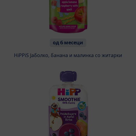
од 6 месеци
HiPPiS Јаболко, банана и малинка со житарки