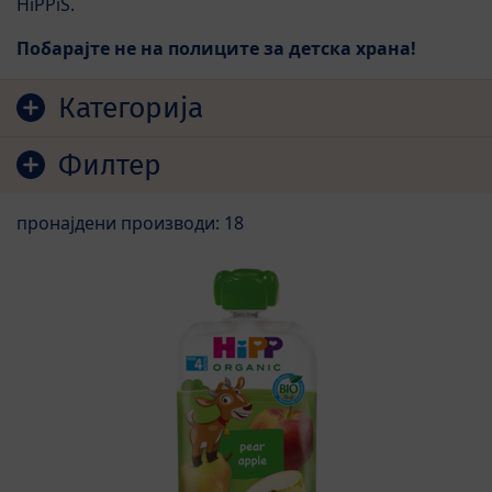
HiPPiS.
Побарајте не на полиците за детска храна!
Скокни до листата на производи
Категорија
Филтер
пронајдени производи: 18