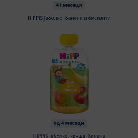
4+ месеци
HiPPiS Јаболко, банана и бисквити
од 4 месеци
HiPPiS Јаболко, круша, банана