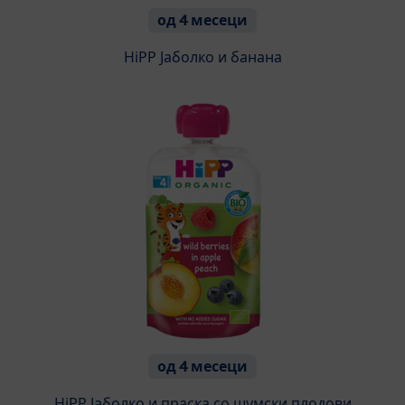
од 4 месеци
HiPP Jаболкo и банана
од 4 месеци
HiPP Јаболко и праска со шумски плодови