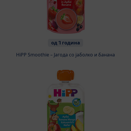
од 1 година
HiPP Smoothie – Јагода со јаболко и банана