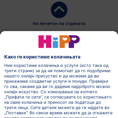
На почеток на страната
HiPP Млечни формули
HiPP Храна за бебиња
HiPP за деца
HiPP Нега за кожа
HiPP Бременост
Политика на приватност
Услови на користење
Импринт
Повеќе за HiPP
Контакт