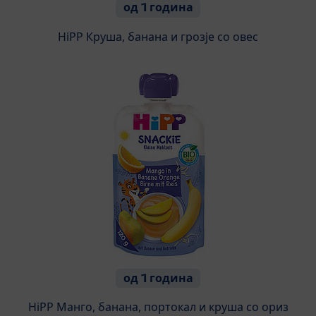
од 1 година
HiPP Круша, банана и грозје со овес
од 1 година
HiPP Манго, банана, портокал и круша со ориз