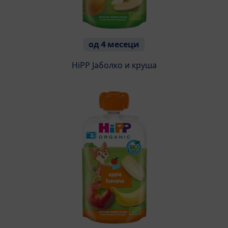
од 4 месеци
HiPP Јаболко и круша