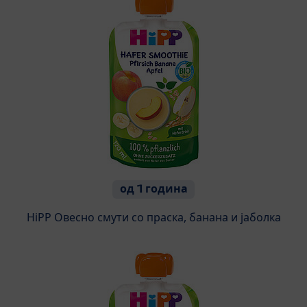
од 1 година
HiPP Овесно смути со праска, банана и јаболка