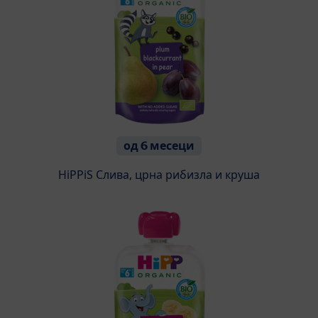
од 6 месеци
HiPPiS Слива, црна рибизла и круша