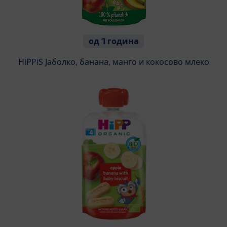
од 1 година
HiPPiS Јаболко, банана, манго и кокосово млеко