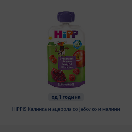
од 1 година
HiPPiS Калинка и ацерола со јаболко и малини