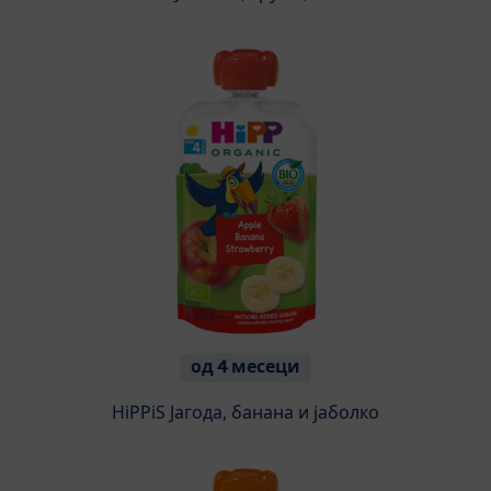
од 4 месеци
HiPPiS Јагода, банана и јаболко