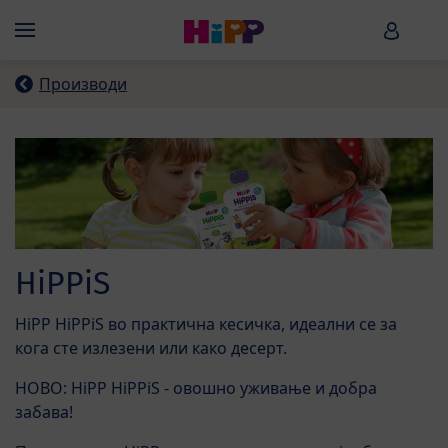
Skip to main content
HiPP B
Menü
Производи
HiPPiS
HiPP HiPPiS во практична кесичка, идеални се за
кога сте излезени или како десерт.
НОВО: HiPP HiPPiS - овошно уживање и добра
забава!