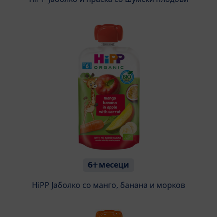
6+ месеци
HiPP Јаболко со манго, банана и морков