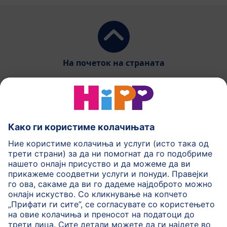
На почеток на страната
HiPP Млечни формули
HiPP Храна за бебиња
HiPP за деца
HiPP Нега за кожа
HiPP Бременост
Политика на приватност
Услови на користење
Импринт
Повеќе за HiPP
Контакт