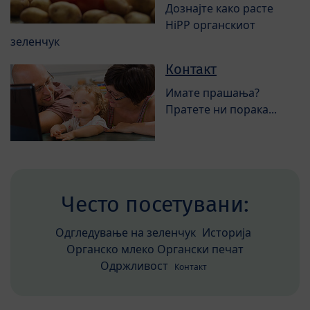
Дознајте како расте
HiPP органскиот
зеленчук
Контакт
Имате прашања?
Пратете ни порака...
Често посетувани:
Одгледување на зеленчук
Историја
Органско млеко Органски печат
Одржливост
Контакт