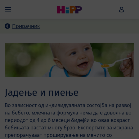
Skip to main content
HiPP B
Menü
Прирачник
Јадење и пиење
Во зависност од индивидуалната состојба на развој
на бебето, млечната формула нема да е доволна во
периодот од 4 до 6 месеци бидејќи во оваа возраст
бебињата растат многу брзо. Експертите за исхрана
препорачуваат проширување на менито со