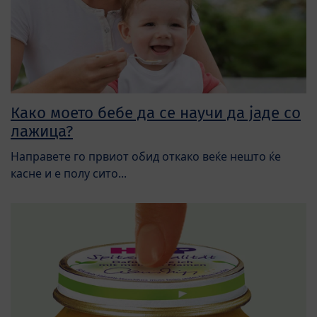
Како моето бебе да се научи да јаде со
лажица?
Направете го првиот обид откако веќе нешто ќе
касне и е полу сито...