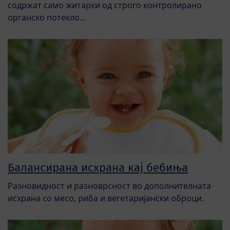
содржат само житарки од строго контролирано
органско потекло...
Балансирана исхрана кај бебиња
Разновидност и разноврсност во дополнителната
исхрана со месо, риба и вегетаријански оброци.