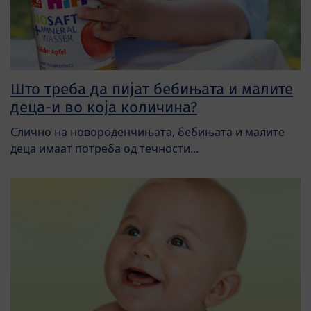
Што треба да пијат бебињата и малите
деца-и во која количина?
Слично на новороденчињата, бебињата и малите
деца имаат потреба од течности...