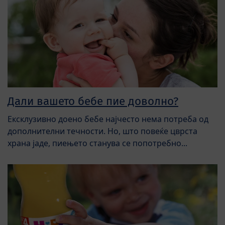
Дали вашето бебе пие доволно?
Ексклузивно доено бебе најчесто нема потреба од
дополнителни течности. Но, што повеќе цврста
храна јаде, пиењето станува се попотребно...