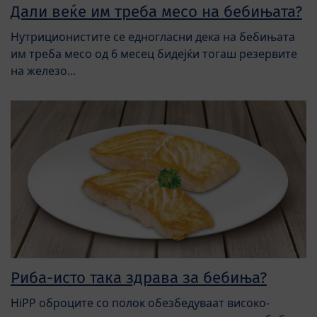
Дали веќе им треба месо на бебињата?
Нутриционистите се едногласни дека на бебињата
им треба месо од 6 месец бидејќи тогаш резервите
на железо...
Риба-исто така здрава за бебиња?
HiPP оброците со полок обезбедуваат високо-