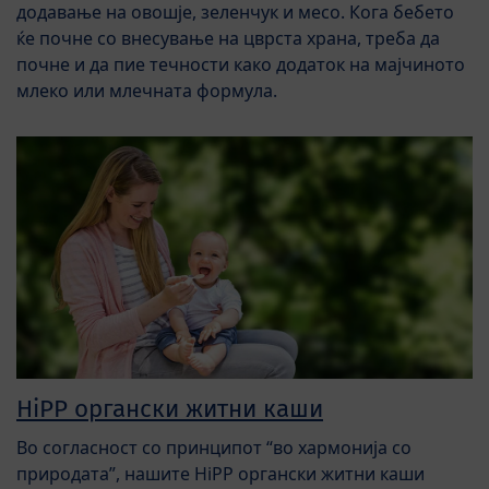
додавање на овошје, зеленчук и месо. Кога бебето
ќе почне со внесување на цврста храна, треба да
почне и да пие течности како додаток на мајчиното
млеко или млечната формула.
HiPP органски житни каши
Во согласност со принципот “во хармонија со
природата”, нашите HiPP органски житни каши