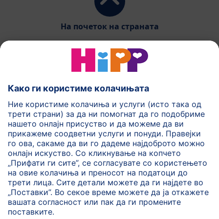
На почеток на страната
HiPP Млечни формули
HiPP Храна за бебиња
HiPP за деца
HiPP Нега за кожа
HiPP Бременост
Политика на приватност
Услови на користење
Импринт
Повеќе за HiPP
Контакт