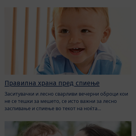
Правилна храна пред спиење
Заситувачки и лесно сварливи вечерни оброци кои
не се тешки за мешето, се исто важни за лесно
заспивање и спиење во текот на ноќта...