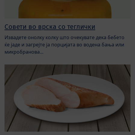
Совети во врска со теглички
Извадете онолку колку што очекувате дека бебето
ќе јаде и загрејте ја порцијата во водена бања или
микробранова...