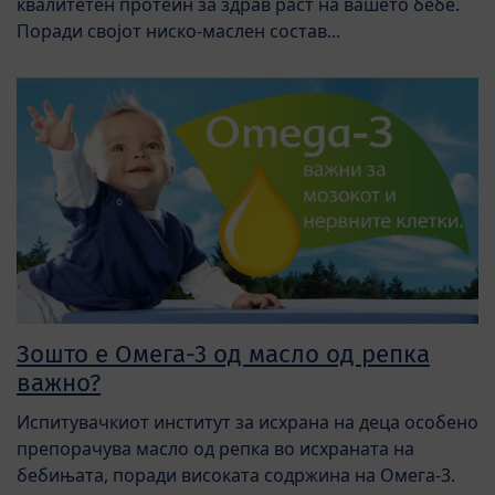
квалитетен протеин за здрав раст на вашето бебе.
Поради својот ниско-маслен состав...
Зошто е Омега-3 од масло од репка
важно?
Испитувачкиот институт за исхрана на деца особено
препорачува масло од репка во исхраната на
бебињата, поради високата содржина на Омега-3.