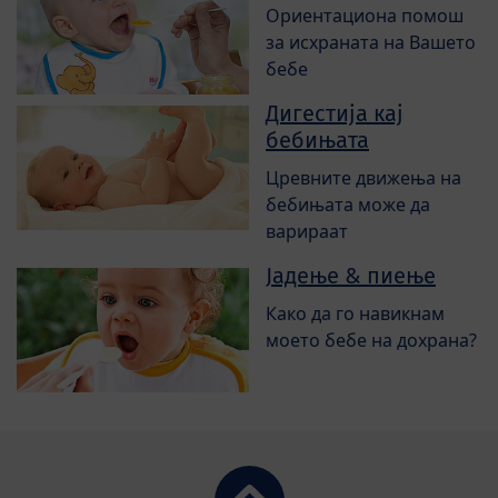
Ориентациона помош
за исхраната на Вашето
бебе
Дигестија кај
бебињата
Цревните движења на
бебињата може да
варираат
Јадење & пиење
Како да го навикнам
моето бебе на дохрана?