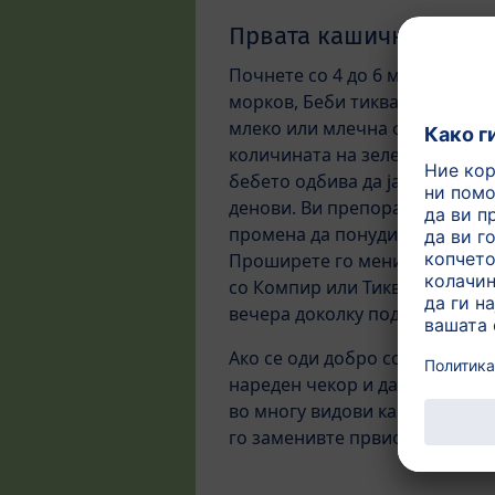
Првата кашичка
Почнете со 4 до 6 мали лажици
морков, Беби тиква, Бел морко
млеко или млечна формула за 
количината на зеленчук со нек
бебето одбива да јаде зеленч
денови. Ви препорачуваме воо
промена да понудите нов вид н
Проширете го менито после т
со Компир или Тиква со Компи
вечера доколку подобро одго
Ако се оди добро со зеленчуц
нареден чекор и да му дадете
во многу видови како HiPP обр
го заменивте првиот млечен 