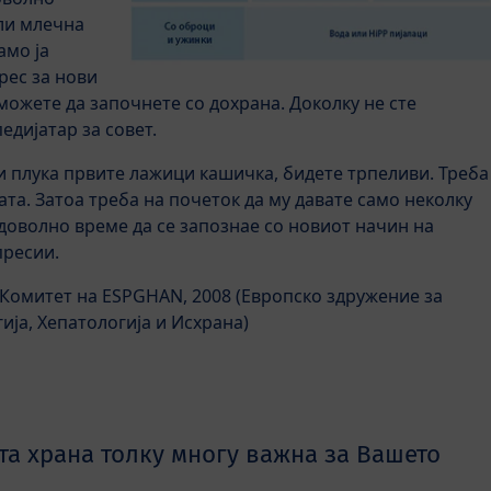
ли млечна
амо ја
рес за нови
 можете да започнете со дохрана. Доколку не сте
едијатар за совет.
и плука првите лажици кашичка, бидете трпеливи. Треба
ната. Затоа треба на почеток да му давате само неколку
 доволно време да се запознае со новиот начин на
пресии.
Комитет на ESPGHAN, 2008 (Европско здружение за
ија, Хепатологија и Исхрана)
та храна толку многу важна за Вашето