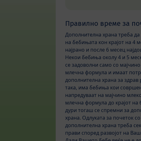
Правилно време за по
Дополнителна храна треба да 
на бебињата кон крајот на 4 
најрано и после 6 месец најдо
Некои бебиња околу 4 и 5 мес
се задоволни само со мајчино
млечна формула и имаат потр
дополнителна храна за здрав 
така, има бебиња кои соврше
напредуваат на мајчино млек
млечна формула до крајот на 
дури тогаш се спремни за до
храна. Одлуката за почеток со
дополнителна храна треба сек
прави според развојот на Ваш
Дали Вашето бебе веќе не е д