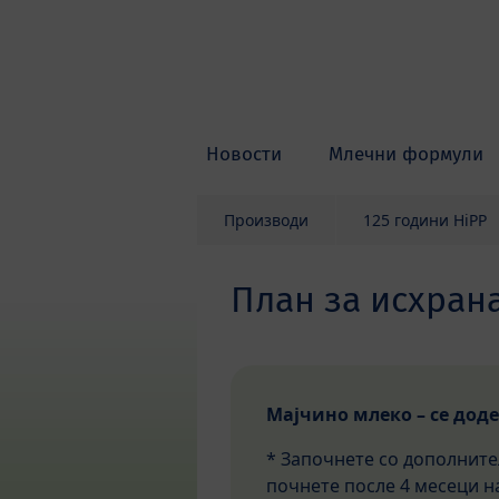
Skip to main content
Новости
Млечни формули
Производи
125 години HiPP
План за исхрана
Мајчино млеко – се доде
* Започнете со дополните
почнете после 4 месеци на