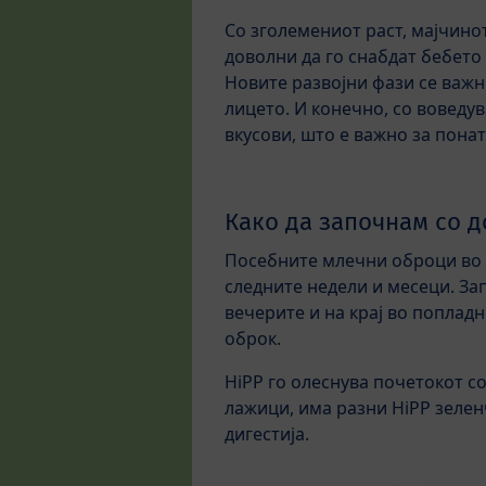
Со зголемениот раст, мајчино
доволни да го снабдат бебето 
Новите развојни фази се важни
лицето. И конечно, со воведу
вкусови, што е важно за пона
Како да започнам со 
Посебните млечни оброци во т
следните недели и месеци. За
вечерите и на крај во поплад
оброк.
HiPP го олеснува почетокот с
лажици, има разни HiPP зеленч
дигестија.