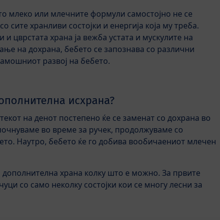
то млеко или млечните формули самостојно не се
со сите хранливи состојки и енергија која му треба.
 и цврстата храна ја вежба устата и мускулите на
вање на дохрана, бебето се запознава со различни
тамошниот развој на бебето.
дополнителна исхрана?
екот на денот постепено ќе се заменат со дохрана во
почнуваме во време за ручек, продолжуваме со
нето. Наутро, бебето ќе го добива вообичаениот млечен
о дополнителна храна колку што е можно. За првите
уци со само неколку состојки кои се многу лесни за