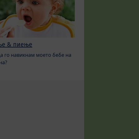
ње & пиење
да го навикнам моето бебе на
на?