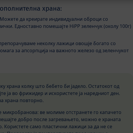
дополнителна храна:
Можете да креирате индивидуални оброци со
ички. Едноставно помешајте HiPP зеленчук (околу 100г)
 препорачуваме неколку лажици овошје богато со
омага за апсорпција на важното железо од зеленчукот
ку храна колку што бебето би јадело. Остатокот од
те ја во фрижидер и искористете ја наредниот ден.
на храна повторно.
е микробранова: ве молиме отстранете го капачето
змешајте добро после загревањето, можно е храната
о. Користете само пластични лажици за да не се