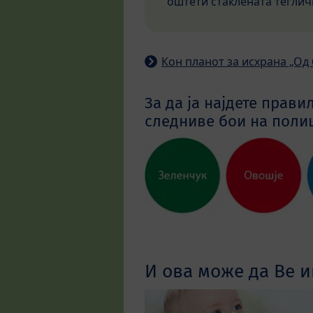
оштети стаклената теглич
Кон планот за исхрана „Од 
За да ја најдете прави
следниве бои на полиц
И ова може да Ве и