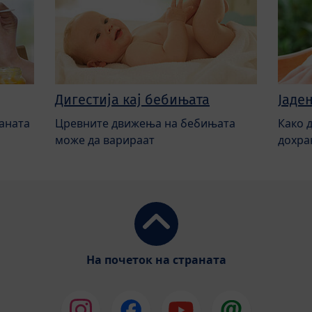
Дигестија кај бебињата
Јаде
аната
Цревните движења на бебињата
Како 
може да варираат
дохра
На почеток на страната