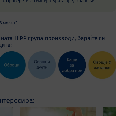
ка. Проверете ја температурата пред хранење.
6 месец“
лната HiPP група производи, барајте ги
ите:
нтересира: