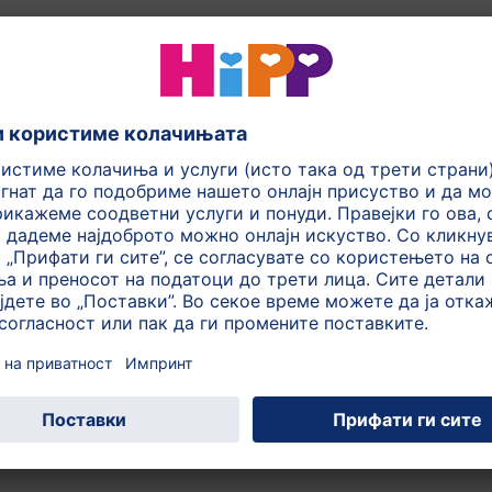
 пасиран зеленчук за време на ручек (на пр. Беби
в и тн. ). После тоа, ќе го добие вообичаеното мајчино
да се чувствува сито. Можете да ја зголемувате
олку лажици секој ден. Бидете трпеливи, дури и ако
ук на почеток. Обидете се повторно во наредните
пшто да не се брзате. После неколку дена можете за
а зеленчук (Беби морков, Беби тиква, Бел морков и сл.).
оа со компири-на пример Морков со Компир, Пашканат
р. Ако сакате, можете да воведете топол оброк за
вара на Вашиот дневен ритам.
и, после третата недела можете да преминете на
 комплетен оброк. HiPP нуди каши од зеленчук и место
оци. Кога Вашето дете јаде цел оброк за време на ручек
оброк со дополнителна храна.