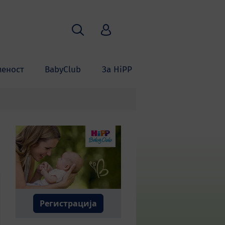
Пребарување
HiPP Babyclub
меност
BabyClub
За HiPP
Регистрација