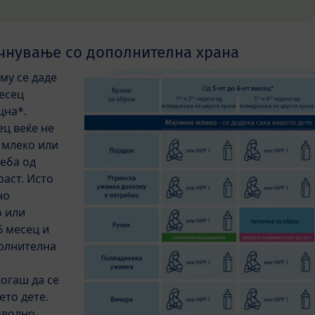
чнување со дополнителна храна
му се даде
месец
цна*.
ец веќе не
 млеко или
еба од
раст. Исто
но
о или
6 месец и
полнителна
огаш да се
ето дете.
оволно