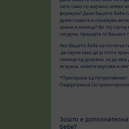
сито само со мајчино млеко и
формула? Дали Вашето бебе с
држи главата и покажува инте
храни и лажица? Во тој случај
сигурни, прашајте го Вашиот п
Ако Вашето бебе на почеток г
да научи како да ја голта хра
лажици од дохрана, за да има
исхрана, новите вкусови и им
*Препорака од Нутритивниот 
Педијатриска Гастроентеролог
Зошто е дополнителна
бебе?