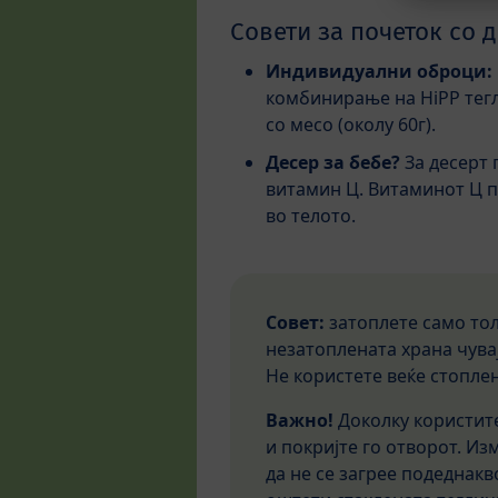
Совети за почеток со 
Индивидуални оброци:
комбинирање на HiPP тегл
со месо (околу 60г).
Десер за бебе?
За десерт
витамин Ц. Витаминот Ц п
во телото.
Совет:
затоплете само тол
незатоплената храна чувај
Не користете веќе стопле
Важно!
Доколку користит
и покријте го отворот. И
да не се загрее подеднакв