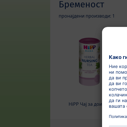
Бременост
пронајдени производи: 1
HiPP Чај за доилки