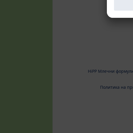
HiPP Млечни формул
Политика на пр