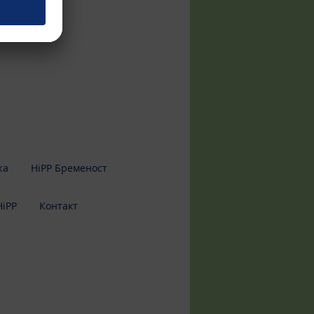
жа
HiPP Бременост
HiPP
Контакт