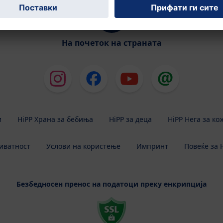
На почеток на страната
и
HiPP Храна за бебиња
HiPP за деца
HiPP Нега за ко
иватност
Услови на користење
Импринт
Повеќе за 
Безбедносен пренос на податоци преку енкрипција