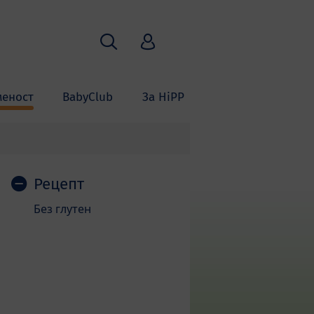
Пребарување
HiPP Babyclub
меност
BabyClub
За HiPP
Рецепт
Скокни до листата на производи
Без глутен