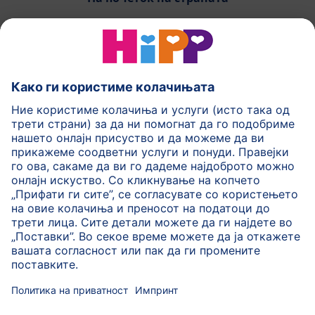
HiPP Млечни формули
HiPP Храна за бебиња
HiPP за деца
HiPP Нега за кожа
HiPP Бременост
Политика на приватност
Услови на користење
Импринт
Повеќе за HiPP
Контакт
Безбедносен пренос на податоци преку енкрипција