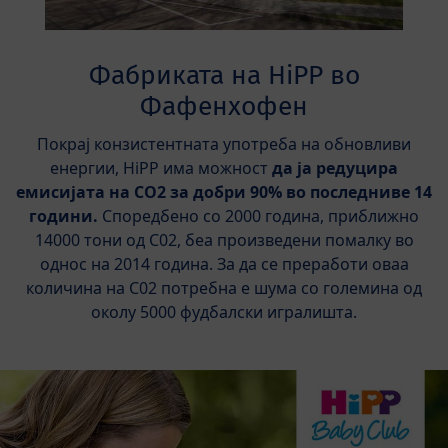
Фабриката на HiPP во
Фафенхофен
Покрај конзистентната употреба на обновливи
енергии, HiPP има можност
да ја редуцира
емисијата на CO2 за добри 90% во последниве 14
години.
Споредбено со 2000 година, приближно
14000 тони од C02, беа произведени помалку во
однос на 2014 година. За да се преработи оваа
количина на C02 потребна е шума со големина од
околу 5000 фудбалски игралишта.