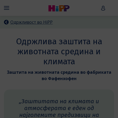
Skip to main content
HiPP B
Menü
Одржливост во HiPP
Одржлива заштита на
животната средина и
климата
Заштита на животната средина во фабриката
во Фафенхофен
„Заштитата на климата и
атмосферата е еден од
најголемите предизвици на