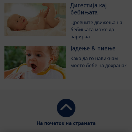
Дигестија кај
бебињата
Цревните движења на
бебињата може да
варираат
Јадење & пиење
Како да го навикнам
моето бебе на дохрана?
На почеток на страната