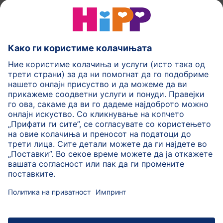
HiPP Млечни формули
HiPP Храна за бебиња
HiPP за деца
HiPP Нега за кожа
HiPP Бременост
Политика на приватност
Услови на користење
Импринт
Повеќе за HiPP
Контакт
Безбедносен пренос на податоци преку енкрипција