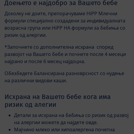
Доењето е најдобро за Вашето бебе
Доколку не доите, препорачуваме HiPP Млечни
формули специјално создадени за индивидуалната
возрасна група или HiPP HA формули за бебиња со
ризик од алергии.
*Започнете со дополнителна исхрана според
развојот на Вашето бебе и почнете после 4 месеци
најрано и после 6 месец најдоцна.
Обезбедете балансирана разноврсност со нудење
на различни видови каши.
Исхрана на Вашето бебе кога има
ризик од алегии
Детали за исхрана на бебиња со ризик од развој
на алергии можете да најдете овде.
Мајчино млеко или хипоалергена почетна