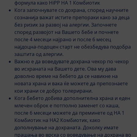
формула како HiPP HA 1 Комбиотик
Кога започнувате со дохрана, според научните
сознанија важат истите препораки како за деца
без ризик за развој на алергии. Започнете
според развојот на Вашето бебе и почнете
после 4 месеци најрано и после 6 месец
најдоцна-подоцен старт не обезбедува подобра
заштита од алергии.
Важно е да воведувате дохрана чекор по чекор
во исхраната на Вашето дете. Ова му дава
доволно време на бебето да се навикне на
новата храна и вака ќе можете да препознаете
кои храни се добро толерирани.
Кога бебето добива дополнителна храна и еден
млечен оброк е потполно заменет со каша,
после 6 месеци можете да преминете од HA 1
Комбиотик на HA2 Комбиотик, како
дополнување на дохраната. Доколку имате
прашања во врска со воведување на дохрана во