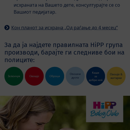
исхраната на Вашето дете, консултурајте се со
Вашиот педијатар.
Кон планот за исхрана „Од раѓање до 4 месец“
За да ја најдете правилната HiPP група
производи, барајте ги следниве бои на
полиците: