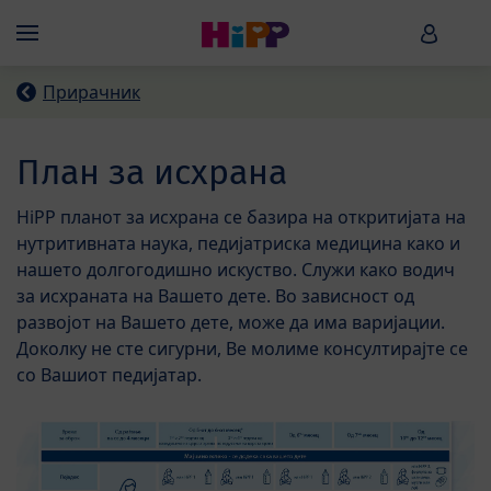
Skip to main content
HiPP B
Menü
Прирачник
План за исхрана
HiPP планот за исхрана се базира на откритијата на
нутритивната наука, педијатриска медицина како и
нашето долгогодишно искуство. Служи како водич
за исхраната на Вашето дете. Во зависност од
развојот на Вашето дете, може да има варијации.
Доколку не сте сигурни, Ве молиме консултирајте се
со Вашиот педијатар.