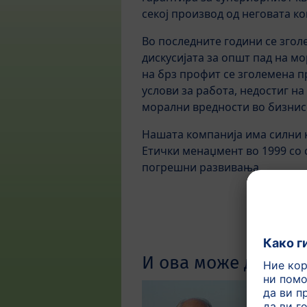
секој производ од неговата ко
Во последните години се згол
дискусијата за општ пад на м
на брз профит се зголемена 
услови за работа, недостиг н
морални вредности во бизнисо
Нашата компанија има силни к
Етички менаџмент во 1999 со 
погрешни развивања.
И ова може да Ве и