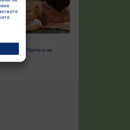
акт
 прашања? Пратете ни
...