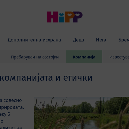
Дополнителна исхрана
Деца
Нега
Бре
Пребарувач на состојки
Компанија
Известув
компанијата и етички
а совесно
природата,
еку 5
но
алитет на