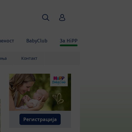
Пребарување
HiPP Babyclub
меност
BabyClub
За HiPP
ања
Контакт
Регистрација