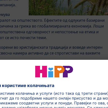
мпанија.
емува
оралот на општеството. Ефектите од одлуките базирани
причина за грижа во глобализираната економија. Лоши
а општествена одговорност и непостоење на етика и
т се исто почести теми.
орени во христијанската традиција и воведе интерен
свесна намера активно да се спротистави на ваквите
нтересира: