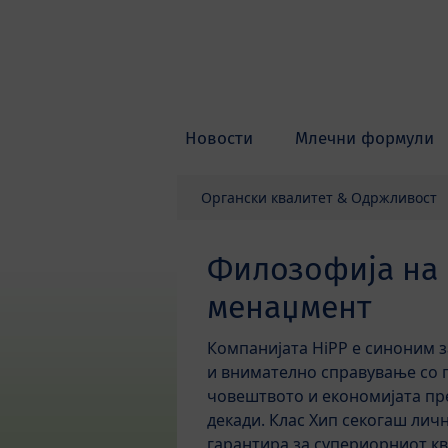
Skip to main content
Новости
Млечни формули
Органски квалитет & Одржливост
Филозофија на 
менаџмент
Компанијата HiPP е синоним з
и внимателно справување со 
човештвото и економијата пр
декади. Клас Хип секогаш лич
гарантира за супериорниот кв