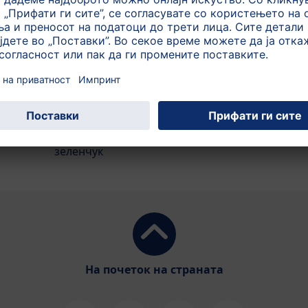
Печат
Органско одгледување на
Конт
зеленчук
 Клаус
Имате
Дознајте како расте HiPP органскиот
порака
зеленчук
На почеток на страната