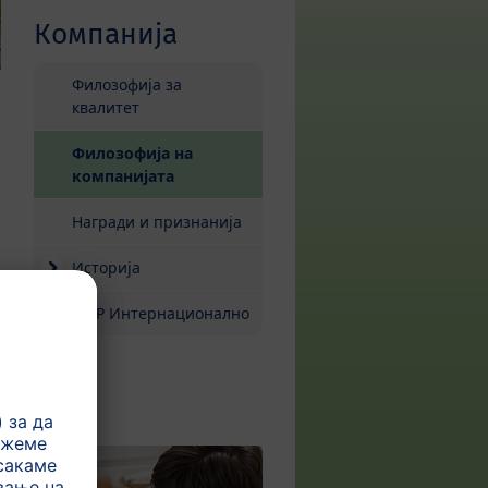
Компанија
Филозофија за
квалитет
Филозофија на
(current)
компанијата
Награди и признанија
Историја
HiPP Интернационално