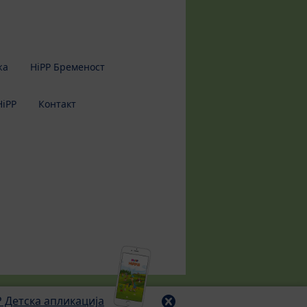
жа
HiPP Бременост
HiPP
Контакт
P Детска апликација