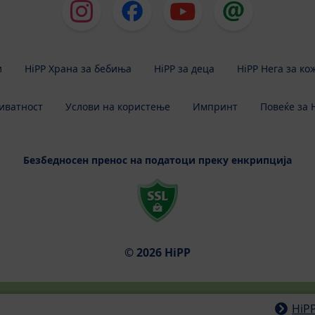
и
HiPP Храна за бебиња
HiPP за деца
HiPP Нега за ко
иватност
Услови на користење
Импринт
Повеќе за 
Безбедносен пренос на податоци преку енкрипција
© 2026 HiPP
HiP