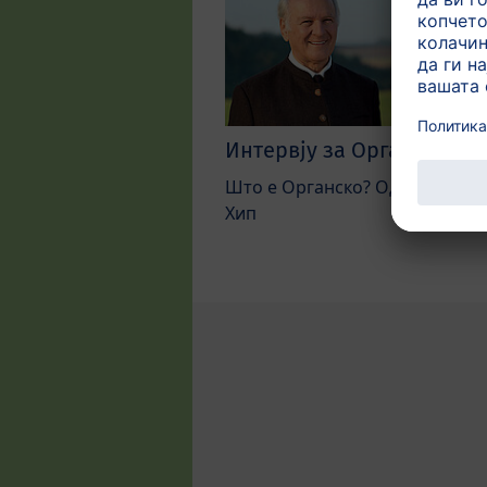
Интервју за Органскиот 
Што е Органско? Одговори од
Хип