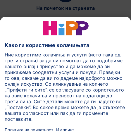
На почеток на страната
HiPP Млечни формули
HiPP Храна за бебиња
HiPP за деца
HiPP Нега за кожа
HiPP Бременост
Политика на приватност
Услови на користење
Импринт
Повеќе за HiPP
Контакт
Безбедносен пренос на податоци преку енкрипција