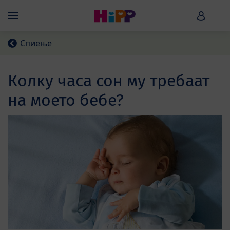
Skip to main content
HiPP B
Menü
Спиење
Колку часa сон му требаат
на моето бебе?