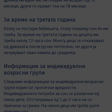
месеци, други го прават тоа на 18 месеци.
За време на третата година
Колку се постари бебињата, толку помалку сон ќе им
треба. За време на третата година на децата им
треба околу 12 часа сон. Многу деца се откажуваат
од дремката после ручек потполно, но други ја
зачувуваат оваа навика до градинка.
Информации за индивидуални
возрасни групи
Следниве информации за индивидуални возрасни
групи користат просечни вредности.
Индивидуалните потреби за сон се различни кај
секое дете. Отстапувања од 1 до 2 часа не се
причина за грижа. На некои деца им треба уште
помалку сон.