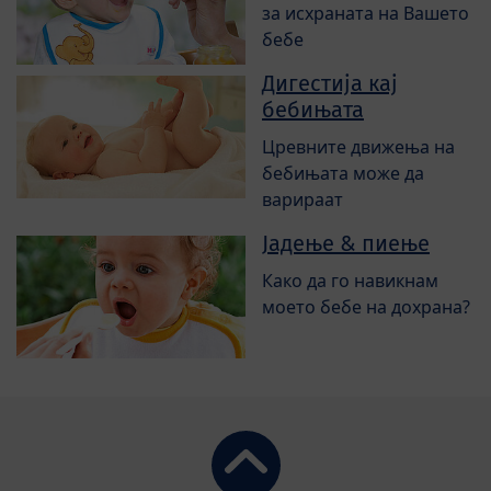
за исхраната на Вашето
бебе
Дигестија кај
бебињата
Цревните движења на
бебињата може да
варираат
Јадење & пиење
Како да го навикнам
моето бебе на дохрана?