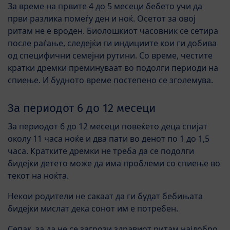
За време на првите 4 до 5 месеци бебето учи да
први разлика помеѓу ден и ноќ. Осетот за овој
ритам не е вроден. Биолошкиот часовник се сетира
после раѓање, следејќи ги индициите кои ги добива
од специфични семејни рутини. Со време, честите
кратки дремки преминуваат во подолги периоди на
спиење. И будното време постепено се зголемува.
За периодот 6 до 12 месеци
За периодот 6 до 12 месеци повеќето деца спијат
околу 11 часа ноќе и два пати во денот по 1 до 1,5
часа. Кратките дремки не треба да се подолги
бидејки детето може да има проблеми со спиење во
текот на ноќта.
Некои родители не сакаат да ги будат бебињата
бидејки мислат дека сонот им е потребен.
Сепак, за да не се загрози здравиот ритам најдобро