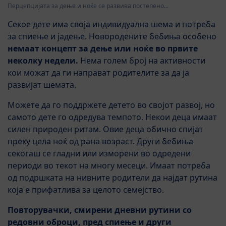
Перцепцијата за дење и ноќе се развива постепено...
Секое дете има своја индивидуална шема и потреба
за спиење и јадење. Новородените бебиња особено
немаат концепт за дење или ноќе во првите
неколку недели.
Нема голем број на активности
кои можат да ги направат родителите за да ја
развијат шемата.
Можете да го поддржете детето во својот развој, но
самото дете го одредува темпото. Некои деца имаат
силен природен ритам. Овие деца обично спијат
преку цела ноќ од рана возраст. Други бебиња
секогаш се гладни или изморени во одредени
периоди во текот на многу месеци. Имаат потреба
од подршката на нивните родители да најдат рутина
која е прифатлива за целото семејство.
Повторувачки, смирени дневни рутини со
редовни оброци, пред спиење и други