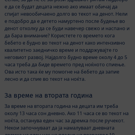
е да се будат децата нежно ако имаат обичај да
спијат невообичаено долго во текот на денот. Нели
е подобро да е детето намуртено после будење во
денот отколку да се буди навечер свежо и наспано и
да бара внимание? Користете го времето кога
бебето е будно во текот на денот како интензивно
квалитетно заедничко време и поддржувајте го
неговиот развој. Најдолго будно време околу 4 до 5
часа треба да биде времето пред ноќното спиење.
Ова исто така ќе му помогне на бебето да запие
лесно и да спие во текот на ноќта.
За време на втората година
За време на втората година на децата им треба
околу 13 часа сон дневно. Ако 11 часа се во текот на
ноќта, останува еден час за дремка после ручекот.
Некои започнуваат да ја намалуваат дневната
дремка на еден час на пладне на возрастод 10