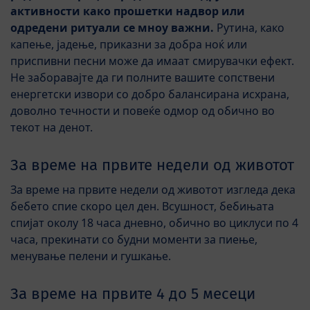
активности како прошетки надвор или
одредени ритуали се мноу важни.
Рутина, како
капење, јадење, приказни за добра ноќ или
приспивни песни може да имаат смирувачки ефект.
Не заборавајте да ги полните вашите сопствени
енергетски извори со добро балансирана исхрана,
доволно течности и повеќе одмор од обично во
текот на денот.
За време на првите недели од животот
За време на првите недели од животот изгледа дека
бебето спие скоро цел ден. Всушност, бебињата
спијат околу 18 часа дневно, обично во циклуси по 4
часа, прекинати со будни моменти за пиење,
менување пелени и гушкање.
За време на првите 4 до 5 месеци