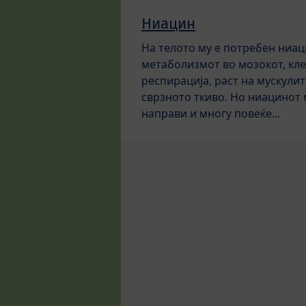
Ниацин
На телото му е потребен ниац
метаболизмот во мозокот, кл
респирација, раст на мускулит
сврзното ткиво. Но ниацинот
направи и многу повеќе...