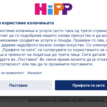
протеини од нашата храна...
Витамин B12
Витаминот B12 придонесува за
формирање на еритроцитите. Понатаму,
исто како фолната киселина, витаминот
B12 е вклучен во формирањето на
клетките...
Магнезиум
Магнезиумот е вистински “сеопфатен”.
Овој минерал игра важна улога во
речиси сите функции на телото: врши
регулирање на повеќе од 3000 ензими и...