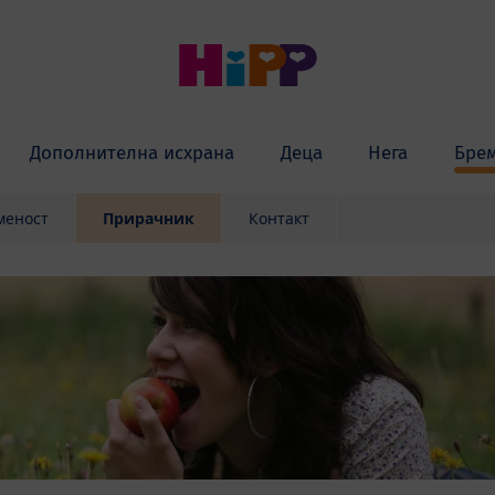
Дополнителна исхрана
Деца
Нега
Бре
меност
Прирачник
Контакт