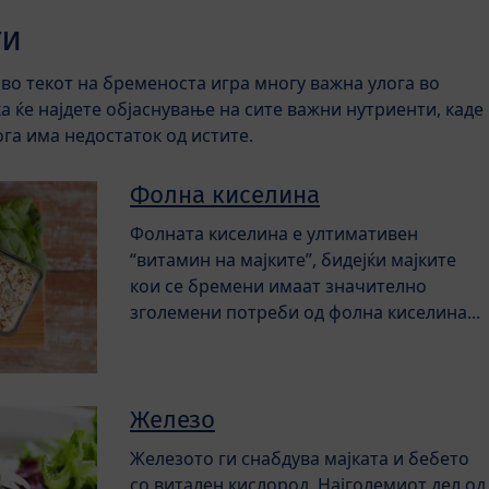
ти
во текот на бременоста игра многу важна улога во
ка ќе најдете објаснување на сите важни нутриенти, каде
ога има недостаток од истите.
Фолна киселина
Фолната киселина е ултимативен
“витамин на мајките”, бидејќи мајките
кои се бремени имаат значително
зголемени потреби од фолна киселина...
Железо
Железото ги снабдува мајката и бебето
со витален кислород. Најголемиот дел од