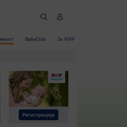
Пребарување
HiPP Babyclub
меност
BabyClub
За HiPP
Регистрација