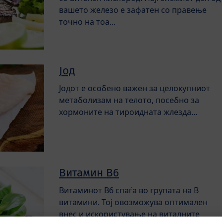
вашето железо е зафатен со правење
точно на тоа...
Јод
Јодот е особено важен за целокупниот
метаболизам на телото, посебно за
хормоните на тироидната жлезда...
Витамин B6
Витаминот B6 спаѓа во групата на B
витамини. Тој овозможува оптимален
внес и искористување на виталните