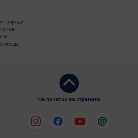
ин заради
еточна
е и
 може да
На почеток на страната