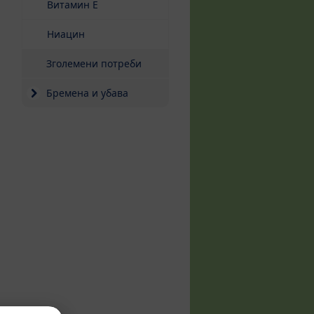
Витамин Е
Ниацин
Зголемени потреби
Бремена и убава