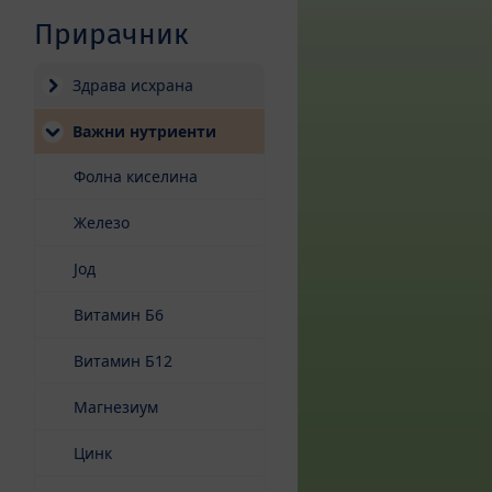
Прирачник
Здрава исхрана
(current)
Важни нутриенти
Фолна киселина
Железо
Јод
Витамин Б6
Витамин Б12
Магнезиум
Цинк