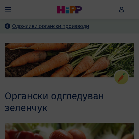
Skip to main content
HiPP B
Menü
Одржливи органски производи
Органски одгледуван
зеленчук