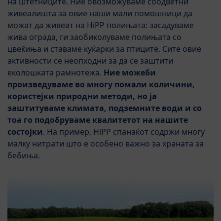
на штетниците. Ние овозможуваме соодветни
живеалишта за овие наши мали помошници да
можат да живеат на HiPP полињата: засадуваме
жива ограда, ги заобиколуваме полињата со
цвеќиња и ставаме куќарки за птиците. Сите овие
активности се неопходни за да се заштити
еколошката рамнотежа.
Ние можеби
произведуваме во многу помали количини,
користејки природни методи, но ја
заштитуваме климата, подземните води и со
тоа го подобруваме квалитетот на нашите
состојки
. На пример, HiPP спанаќот содржи многу
малку нитрати што е особено важно за храната за
бебиња.