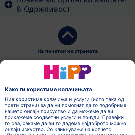
& Одржливост
На почеток на страната
HiPP Млечни формули
HiPP Храна за бебиња
HiPP за деца
HiPP Нега за кожа
HiPP Бременост