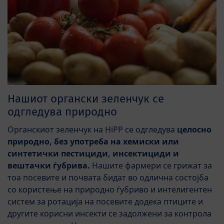
Нашиот органски зеленчук се
одгледува природно
Органскиот зеленчук на HiPP се одгледува
целосно
природно, без употреба на хемиски или
синтетички пестициди, инсектициди и
вештачки ѓубрива.
Нашите фармери се грижат за
тоа посевите и почвата бидат во одлична состојба
со користење на природно ѓубриво и интелигентен
систем за ротација на посевите додека птиците и
другите корисни инсекти се задолжени за контрола