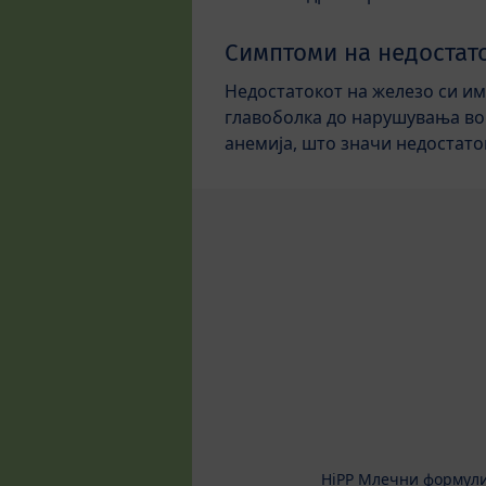
Симптоми на недостат
Недостатокот на железо си им
главоболка до нарушувања во
анемија, што значи недостаток
HiPP Млечни формул