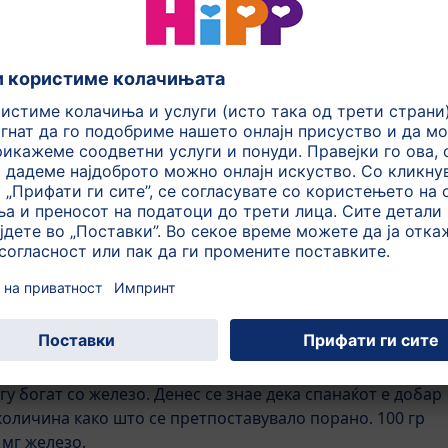
м подобро го искористува железото од животински
е од неживотински извори потешко се абсорбира.
имаат проблем со снабдувањето со железо. Но постојат
еми нивото на железо во вашиот организам: витаминот
зам да абсорбира поголема количина на железо. За да
раната што ја конзумирате, потребно е да комбинирате
 извори на витамин Ц, како на пример некои овошја или
одавање на неколку капки свеж лимонов сок на пример
на овошје со мусли, е многу добра идеја.
непријатели
: танински комплекси кои ја блокираат
одржат во црниот чај, кафето и црвеното вино.
негулки и месото се богати со железо. Исто така многу
т не е толку популарен како што беше порано. Се
у богат со железо. Денес се знае дека спанаќот е добар
 количина како што се претпоставувало порано. 100 гр
мг железо.