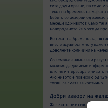
кислород од белите дробови д
сите други органи, па се до мо
текот на бременоста, мајката 
бебето со резерви од железо 
месеци од животот. Само така
новороденото ќе може да про
Во текот на бременоста,
потр
внес е всушност многу важен к
Доволните количини на желез
Со земање анамнеза и резулта
можеме да добиеме информациј
што не интересира е нивото н
Ако нивото е повисоко од 12%,
тогаш се смета за критично.
Добри извори на желе
Железото не е секогаш железо