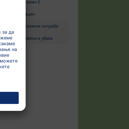
Витамин Е
Ниацин
Зголемени потреби
Бремена и убава