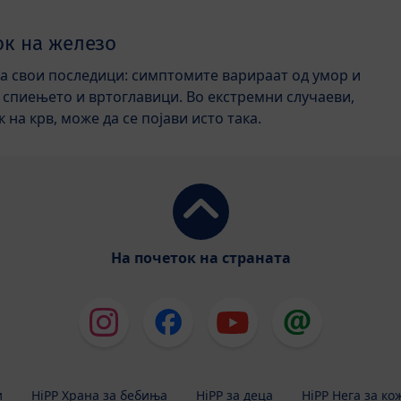
ок на железо
а свои последици: симптомите варираат од умор и
 спиењето и вртоглавици. Во екстремни случаеви,
 на крв, може да се појави исто така.
На почеток на страната
и
HiPP Храна за бебиња
HiPP за деца
HiPP Нега за ко