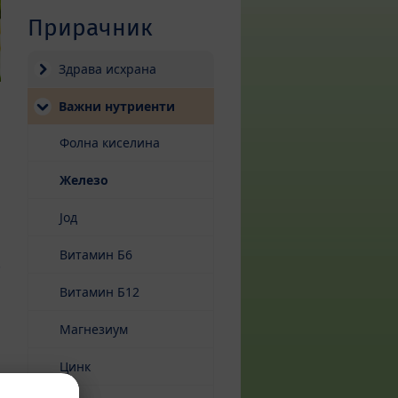
Прирачник
Здрава исхрана
Важни нутриенти
Фолна киселина
(current)
Железо
Јод
а
Витамин Б6
.
Витамин Б12
Магнезиум
Цинк