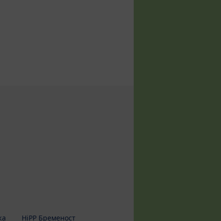
жа
HiPP Бременост