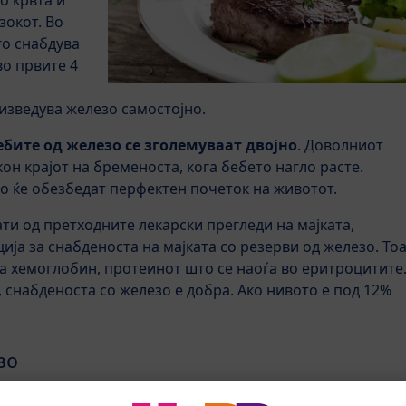
о крвта и
зокот. Во
го снабдува
во првите 4
изведува железо самостојно.
ебите од железо се зголемуваат двојно
. Доволниот
он крајот на бременоста, кога бебето нагло расте.
о ќе обезбедат перфектен почеток на животот.
ти од претходните лекарски прегледи на мајката,
а за снабденоста на мајката со резерви од железо. То
а хемоглобин, протеинот што се наоѓа во еритроцитите
 снабденоста со железо е добра. Ако нивото е под 12%
зо
. Се наоѓа во
зеленчукот и во извори од животинско