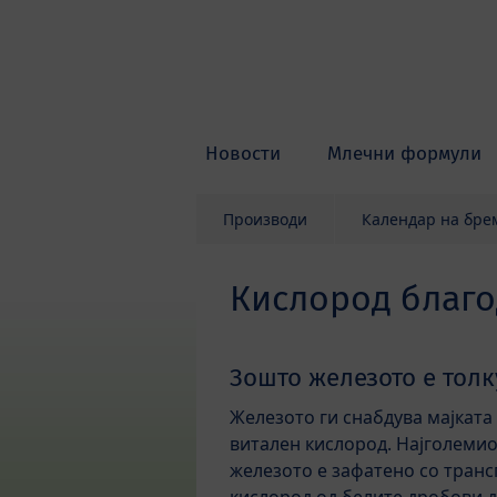
Skip to main content
Новости
Млечни формули
Производи
Календар на бре
Кислород благо
Зошто железото е толк
Железото ги снабдува мајката 
витален кислород. Најголемио
железото е зафатено со транс