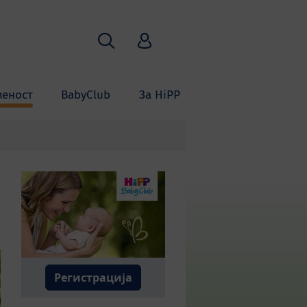
Пребарување
HiPP Babyclub
меност
BabyClub
За HiPP
Регистрација