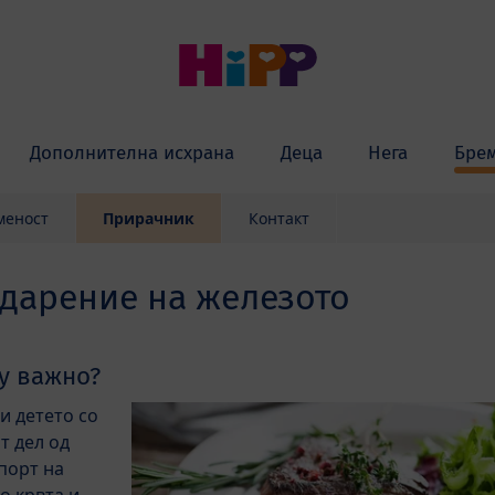
Дополнителна исхрана
Деца
Нега
Бре
меност
Прирачник
Контакт
дарение на железото
у важно?
и детето со
т дел од
порт на