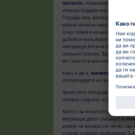
потекло
. Човечкиот организа
извори бидејќи железото кое 
Поради ова, вегетаријанците 
разни начини како да се згол
Ц му помага на вашиот органи
добиете максимум железо од х
житарици богати со железо со
овошни сокови. Заради ова, д
во салатата или комбинирање 
Како и да е,
железото има и 
апсорпцијата на железо а се с
Зрнестите плодови, овесните с
железо содржат и кајсиите.
Митот за железото во спанаќо
веруваше дека спанаќот е мног
извор на железо но не во таа
спанаќ содржи приближно 3-4 