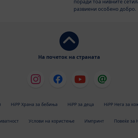
поради тоа нивните сетила
развиени особено добро.
На почеток на страната
и
HiPP Храна за бебиња
HiPP за деца
HiPP Нега за ко
иватност
Услови на користење
Импринт
Повеќе за 