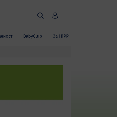
Пребарување
HiPP Babyclub
меност
BabyClub
За HiPP