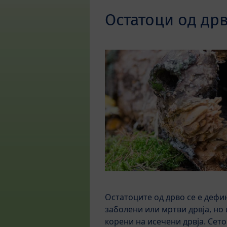
Остатоци од др
Остатоците од дрво се е дефи
заболени или мртви дрвја, но
корени на исечени дрвја. Сето