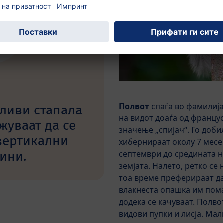
Полвот
спаѓа во фамилија
ливи стапала
на видот доаѓа од францу
жуваат да се
значење „спијач“. Го доб
вертикални
хибернираат околу 7 месе
ини.
септември до средината на
земјата. Налето, ретко се 
тоа време преферираат да
влакнеста опашка им пома
додека се качуваат. Полвот
видови пупки и лисја. Мал