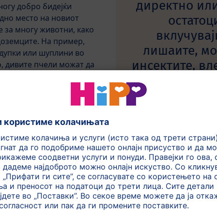
директно ил
ногу добро бидејќи
остатоц
дно место на новиот
 за многу животни, како
вклучувајќ
доземците. На пример,
лишаите, мо
 дупки или шуплини во
инсектите, вл
, дивите пчели можат да
многу други инсекти,
па и 
користат како храна.
а одлично живеалиште за
 За повеќе информации за
б-страниците на локалните
родата.