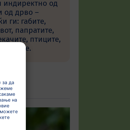
и индиректно од
и од дрво –
и ги: габите,
вот, папратите,
екачите, птиците,
цицачите.