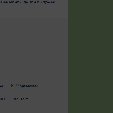
 за: мирис, допир и слух, се
жа
HiPP Бременост
HiPP
Контакт