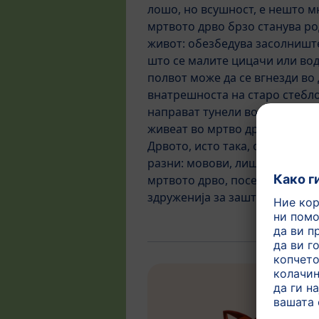
лошо, но всушност, е нешто м
мртвото дрво брзо станува ро
живот: обезбедува засолниште
што се малите цицачи или во
полвот може да се вгнезди во
внатрешноста на старо стебло
направат тунели во дрвото, а 
живеат во мртво дрво, кое го 
Дрвото, исто така, обезбедув
разни: мовови, лишаи и габи.
мртвото дрво, посетете ги ве
здруженија за заштита на при