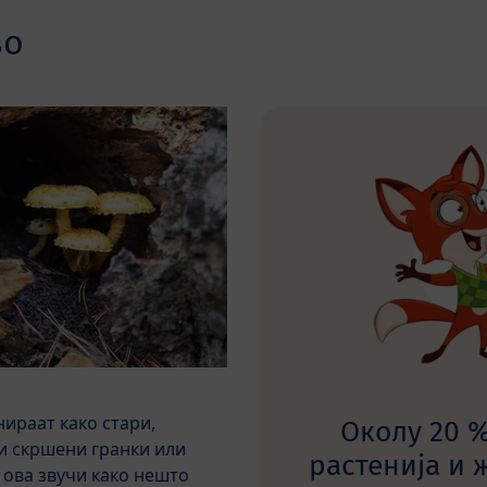
во
нираат како стари,
Околу 20 
 и скршени гранки или
растенија и 
 ова звучи како нешто