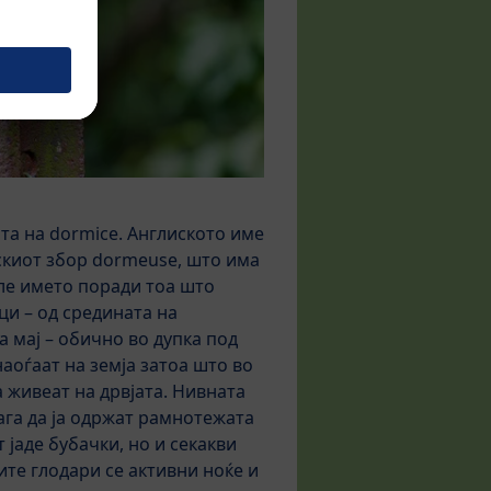
та на dormice. Англиското име
скиот збор dormeuse, што има
иле името поради тоа што
ци – од средината на
 мај – обично во дупка под
наоѓаат на земја затоа што во
 живеат на дрвјата. Нивната
га да ја одржат рамнотежата
 јаде бубачки, но и секакви
ите глодари се активни ноќе и