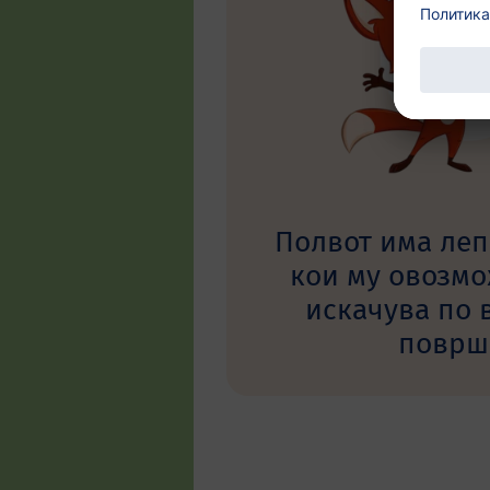
Полвот има леп
кои му овозмо
искачува по 
површ