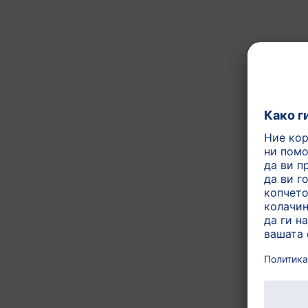
Со Metafolin® – извор на
Со пробиотик – млечно-ки
Со пребиотски влакна (GO
доење. Галакто-олигосаха
Со есенцијални омега-3 м
Со витамини А, Ц и Д - пр
Лесно за варење
содржи
Артикал бр.: AL2105
Останати производ