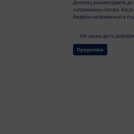
Доколку размислувате да 
патронажна сестра. Кога 
бидејќи неправилната под
Не сакам да го добива
Продолжи
Детали
Оценки
Последователна формула за д