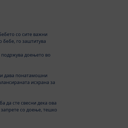
Пребарување
HiPP Babyclub
бебето со сите важни
меност
BabyClub
За HiPP
о бебе, го заштитува
го подржува доењето во
Алергија
Квалитет
Често поставувани прашања
 и дава понатамошни
алансираната исхрана за
IC COMBIOTIC®
а да сте свесни дека ова
 запрете со доење, тешко
а производот