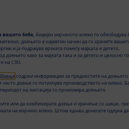
а вашето бебе,
бидејќи мајчиното млеко го обезбедува 
Дополнителна исхрана
Деца
Нега
Бре
нително, доењето е најевтин начин да го храните вашет
ргии и ја подржува врзката помеѓу мајката и детето.
 од доењето како за мајката така и за детето и целосно 
COMBIOTIC®
Мајчино млеко и доење
Совети
е на СЗО.
од 6 месеци
 Доење
содржи информации за предностите на доењето
и често доење го потикнува производството на млеко. Б
HiPP 2 ORGAN
 периодот на лактација го промовира доењето.
800 гр.
оите или да комбинирате доење и хранење со шише, треб
ината на мајчино млеко. Штом еднаш донесете одлука да
⌀0.0
0
Оценки
Додади оценка з