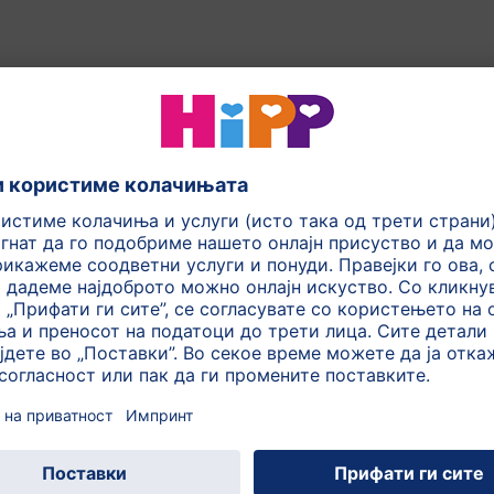
 фолна киселина инспирирана од природата
селинска култура, првично изолирана од мајчино млеко
S*) – го поттикнуваат развојот на здрава цревна микро
риди* – од лактоза
асни киселини (ALA)
идонесуваат за здрав имунолошки систем.
800 гр.
и од оваа категорија