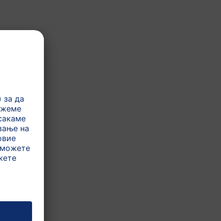
.
флора, според моделот на