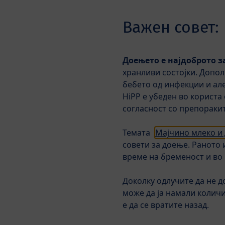
Skip to main content
Важен совет:
Доењето е најдоброто з
Новости
Млечни формули
хранливи состојки. Допол
бебето од инфекции и але
HiPP е убеден во користа
Производи
HiPP ORGANIC 
согласност со препоракит
Темата
Мајчино млеко и
совети за доење. Раното 
време на бременост и во
Доколку одлучите да не д
може да ја намали колич
е да се вратите назад.