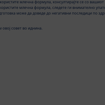
користите млечна формула, консултирајте се со вашиот 
HiPP е многу повеќ
користите млечна формула, следете ги внимателно упат
готовка може да доведе до негативни последици по здр
HiPP Орг
највисок
законски
м овој совет во иднина.
производ
Прашања и Одговори
оенчиња после 6ти месец