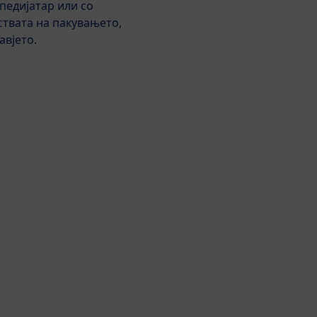
педијатар или со
е од органско:
ствата на пакувањето,
авјето.
анскиот печат гарантира
 квалитет и ги надминува
те барања за органско
ство.