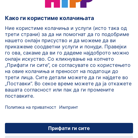
HiPP Млечни формули
HiPP Храна за бебиња
HiPP за деца
HiPP Нега за кожа
HiPP Бременост
Политика на приватност
Услови на користење
Импринт
Повеќе за HiPP
Контакт
Безбедносен пренос на податоци преку енкрипција