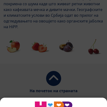
покриена со шума каде што живеат ретки животни
како кафеавата мечка и дивите мачки. Географските
и климатските услови во Србија одат во прилог на
одгледувањето на овошјето како органските јаболка
на HiPP.
На почеток на страната