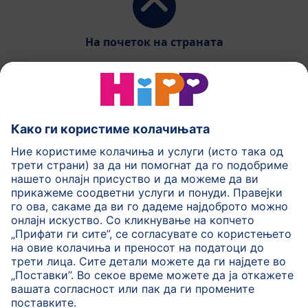
На почеток на страната
HiPP Млечни формули
HiPP Храна за бебиња
HiPP за деца
HiPP Нега за кожа
HiPP Бременост
Политика на приватност
Услови на користење
Импринт
Повеќе за HiPP
Контакт