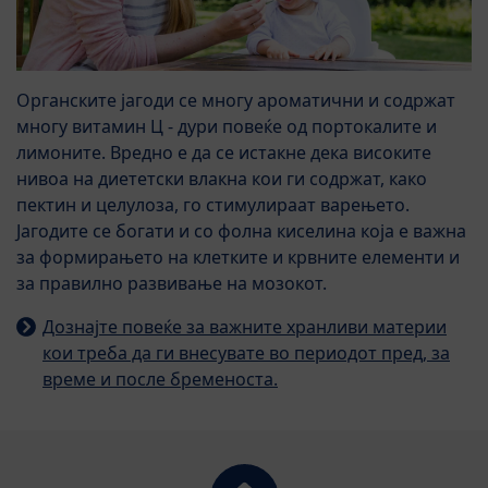
Органските јагоди се многу ароматични и содржат
многу витамин Ц - дури повеќе од портокалите и
лимоните. Вредно е да се истакне дека високите
нивоа на диететски влакна кои ги содржат, како
пектин и целулоза, го стимулираат варењето.
Јагодите се богати и со фолна киселина која е важна
за формирањето на клетките и крвните елементи и
за правилно развивање на мозокот.
Дознајте повеќе за важните хранливи материи
кои треба да ги внесувате во периодот пред, за
време и после бременоста.