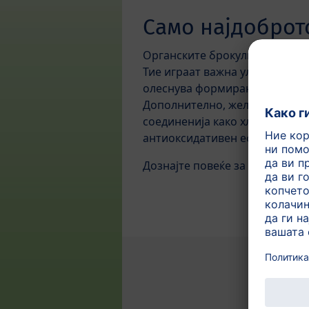
Само најдоброт
Органските брокули се богати
Тие играат важна улога за им
олеснува формирањето на крв
Дополнително, железото содр
соединенија како хлорофил и 
антиоксидативен ефект.
Дознајте повеќе за HiPP орга