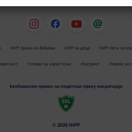
На почеток на страната
и
HiPP Храна за бебиња
HiPP за деца
HiPP Нега за ко
иватност
Услови на користење
Импринт
Повеќе за 
Безбедносен пренос на податоци преку енкрипција
© 2026 HiPP