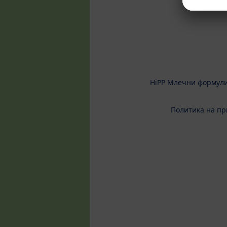
HiPP Млечни формул
Политика на пр