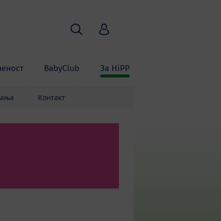
Пребарување
HiPP Babyclub
меност
BabyClub
За HiPP
вања
Контакт