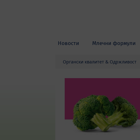
Skip to main content
Новости
Млечни формули
Органски квалитет & Одржливост