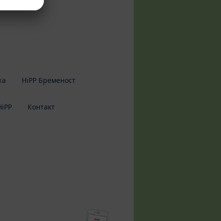
жа
HiPP Бременост
HiPP
Контакт