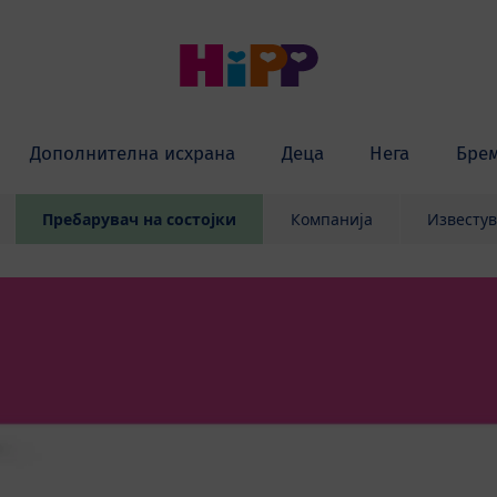
Дополнителна исхрана
Деца
Нега
Бре
Пребарувач на состојки
Компанија
Известу