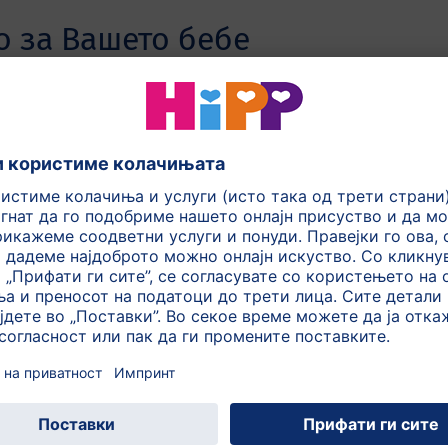
о за Вашето бебе
 со витамин Ц и железо.
униот систем и железото го
ните елементи.
жи растителни
глукозинолати кои имаат
нските зеленчукови каши