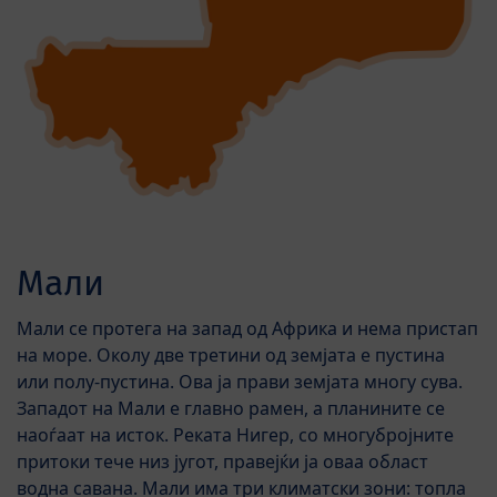
Мали
Мали се протега на запад од Африка и нема пристап
на море. Околу две третини од земјата е пустина
или полу-пустина. Ова ја прави земјата многу сува.
Западот на Мали е главно рамен, а планините се
наоѓаат на исток. Реката Нигер, со многубројните
притоки тече низ југот, правејќи ја оваа област
водна савана. Мали има три климатски зони: топла