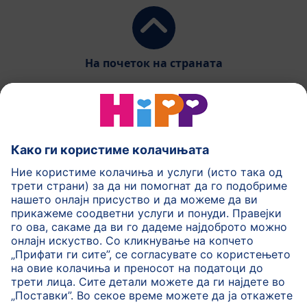
На почеток на страната
HiPP Млечни формули
HiPP Храна за бебиња
HiPP за деца
HiPP Нега за кожа
HiPP Бременост
Политика на приватност
Услови на користење
Импринт
Повеќе за HiPP
Контакт