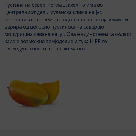
пустина на север, топла „сахел“ клима во
централниот дел и суданска клима на југ.
Вегетацијата во земјата одговара на секоја клима и
варира од целосно пустинска на север до
мочуришна савана на југ. Ова е единствената област
каде е возможно земјоделие и тука HiPP го
одгледува своето органско манго.