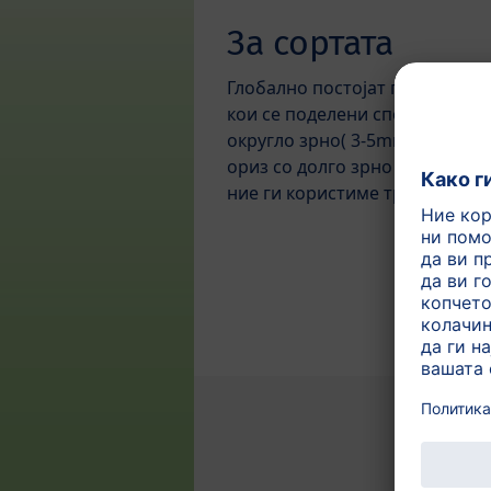
За сортата
Глобално постојат повеќе од 1
кои се поделени според должи
округло зрно( 3-5mm), ориз со
ориз со долго зрно (над 6 mm
ние ги користиме трите типа н