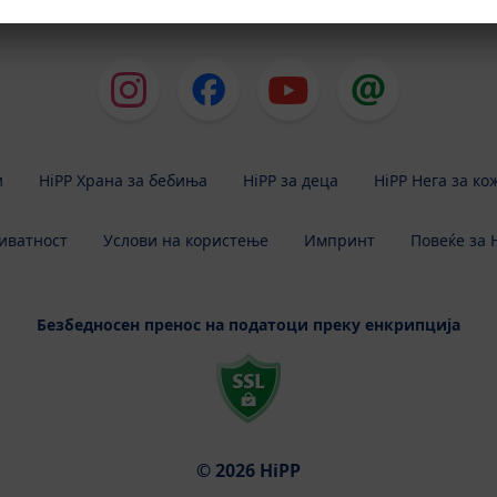
На почеток на страната
и
HiPP Храна за бебиња
HiPP за деца
HiPP Нега за ко
иватност
Услови на користење
Импринт
Повеќе за 
Безбедносен пренос на податоци преку енкрипција
© 2026 HiPP