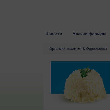
Skip to main content
Новости
Млечни формули
Органски квалитет & Одржливост