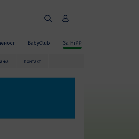
Пребарување
HiPP Babyclub
меност
BabyClub
За HiPP
вања
Контакт