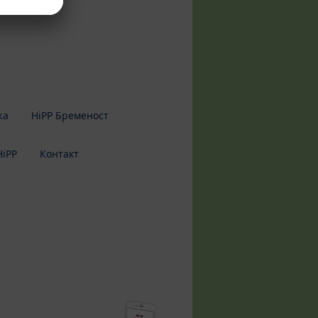
жа
HiPP Бременост
HiPP
Контакт