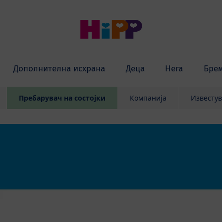
Дополнителна исхрана
Деца
Нега
Бре
Пребарувач на состојки
Компанија
Известу