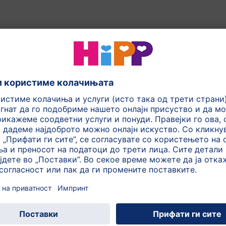
00,000 видови на ориз,
ната на зрното на ориз со
 средно зрно (5-6 mm), и
). За нашите производи
а ориз.