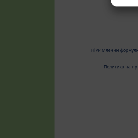
HiPP Млечни формул
Политика на пр