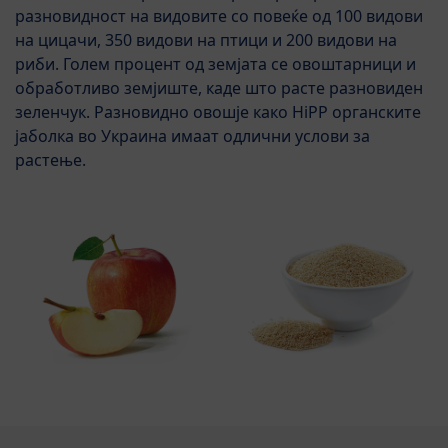
разновидност на видовите со повеќе од 100 видови
на цицачи, 350 видови на птици и 200 видови на
риби. Голем процент од земјата се овоштарници и
обработливо земјиште, каде што расте разновиден
зеленчук. Разновидно овошје како HiPP органските
јаболка во Украина имаат одлични услови за
растење.