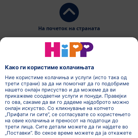
На почеток на страната
HiPP Млечни формули
HiPP Храна за бебиња
HiPP за деца
HiPP Нега за кожа
HiPP Бременост
Политика на приватност
Услови на користење
Импринт
Повеќе за HiPP
Контакт