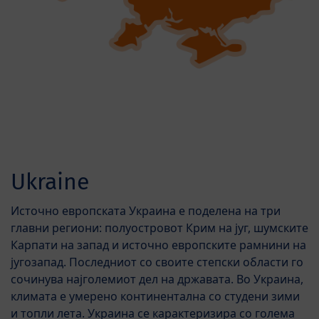
Ukraine
Источно европската Украина е поделена на три
главни региони: полуостровот Крим на југ, шумските
Карпати на запад и источно европските рамнини на
југозапад. Последниот со своите степски области го
сочинува најголемиот дел на државата. Во Украина,
климата е умерено континентална со студени зими
и топли лета. Украина се карактеризира со голема