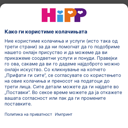
HiPP Млечни формули
HiPP Храна за бебиња
HiPP за деца
HiPP Нега за кожа
HiPP Бременост
Политика на приватност
Услови на користење
Импринт
Повеќе за HiPP
Контакт
Безбедносен пренос на податоци преку енкрипција