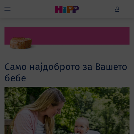
Skip to main content
HiPP B
Menü
Само најдоброто за Вашето
бебе