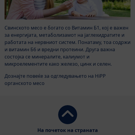
Свинското месо е богато со Витамин Б1, кој е важен
за енергијата, метаболизамот на јаглехидратите и
работата на нервниот систем. Понатаму, тоа содржи
и витамин Б6 и вредни протеини. Друга важна
состојка се минералите, калиумот и
микроелементите како железо, цинк и селен.
Дознајте повеќе за одгледувањето на HiPP
органското месо
На почеток на страната