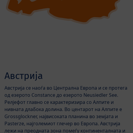
Австрија
Австрија се наоѓа во Централна Европа и се протега
од езерото Constance до езерото Neusiedler See.
Релјефот главно се карактеризира со Алпите и
нивната длабока долина. Во центарот на Алпите е
Grossglockner, највисоката планина во земјата и
Pasterze, најголемиот глечер во Европа. Австрија
лежи на преодната зона помеѓу континенталната и