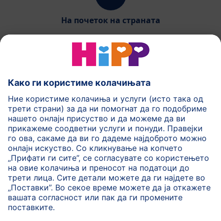
На почеток на страната
HiPP Млечни формули
HiPP Храна за бебиња
HiPP за деца
HiPP Нега за кожа
HiPP Бременост
Политика на приватност
Услови на користење
Импринт
Повеќе за HiPP
Контакт
Безбедносен пренос на податоци преку енкрипција