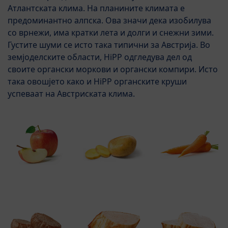
Атлантската клима. На планините климата е
предоминантно алпска. Ова значи дека изобилува
со врнежи, има кратки лета и долги и снежни зими.
Густите шуми се исто така типични за Австрија. Во
земјоделските области, HiPP одгледува дел од
своите органски моркови и органски компири. Исто
така овошјето како и HiPP органските круши
успеваат на Австриската клима.