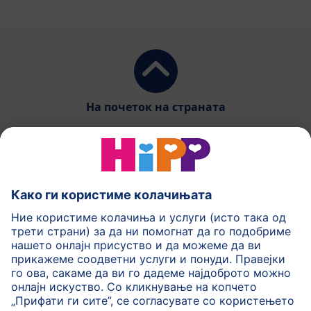
На почеток на страната
HiPP Млечни формули
HiPP Храна за бебиња
HiPP за деца
HiPP Нега за кожа
HiPP Бременост
Политика на приватност
Услови на користење