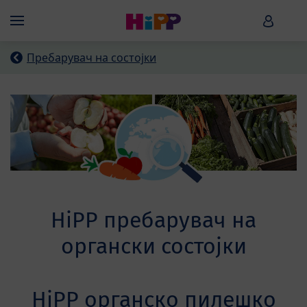
Skip to main content
HiPP B
Menü
Пребарувач на состојки
HiPP пребарувач на
органски состојки
HiPP органско пилешко