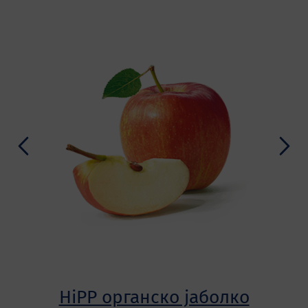
HiPP органско јаболко