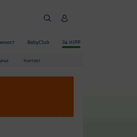
Пребарување
HiPP Babyclub
меност
BabyClub
За HiPP
вања
Контакт