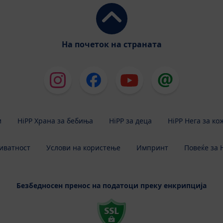
На почеток на страната
и
HiPP Храна за бебиња
HiPP за деца
HiPP Нега за ко
иватност
Услови на користење
Импринт
Повеќе за 
Безбедносен пренос на податоци преку енкрипција