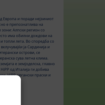
 од Европа и поради нејзиниот
есно е препознатлива на
е зони: Алпски регион со
есто има обилни дождови на
 и топли лета. Во споредба со
 вклучувајќи ја Сардинија и
терански острови, се
еранска сува летна клима.
земјата е земјоделска, главно
 HiPP од Италија ги добива
ти, HiPP органски праски и