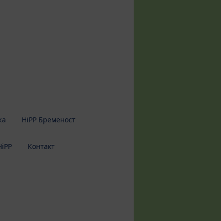
жа
HiPP Бременост
HiPP
Контакт