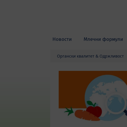
Skip to main content
Новости
Млечни формули
Органски квалитет & Одржливост