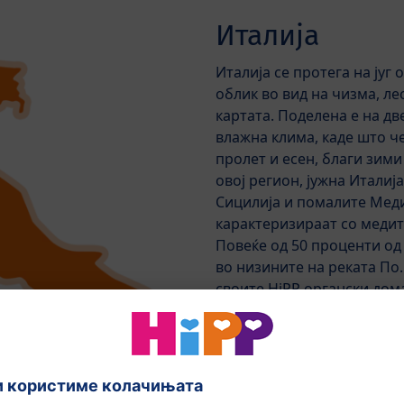
Италија
Италија се протега на југ
облик во вид на чизма, л
картата. Поделена е на дв
влажна клима, каде што ч
пролет и есен, благи зими
овој регион, јужна Италија
Сицилија и помалите Меди
карактеризираат со медит
Повеќе од 50 проценти од 
во низините на реката По.
своите HiPP органски дома
HiPP органски круши.