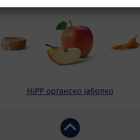
HiPP органско јаболко