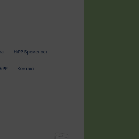
жа
HiPP Бременост
HiPP
Контакт