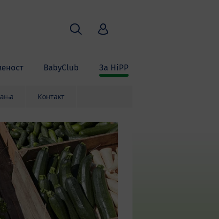
Пребарување
HiPP Babyclub
меност
BabyClub
За HiPP
вања
Контакт