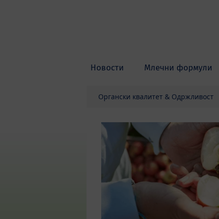
Skip to main content
Новости
Млечни формули
Органски квалитет & Одржливост