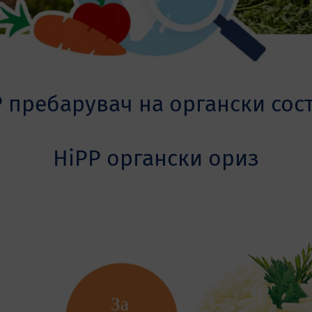
 пребарувач на органски сос
HiPP органски ориз