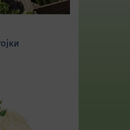
тојки