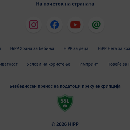
На почеток на страната
и
HiPP Храна за бебиња
HiPP за деца
HiPP Нега за ко
иватност
Услови на користење
Импринт
Повеќе за 
Безбедносен пренос на податоци преку енкрипција
© 2026 HiPP