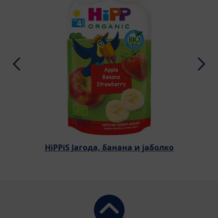
HiPPiS Јагода, банана и јаболко