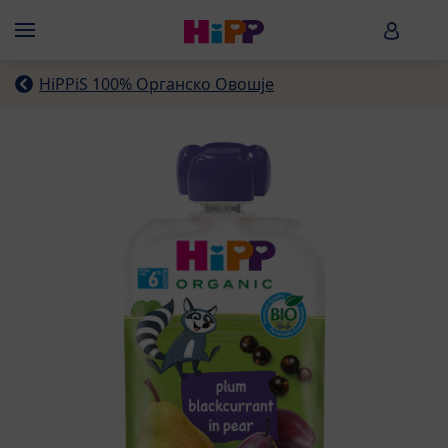
Skip to main content
HiPP B
Menü
HiPPiS 100% Органско Овошје