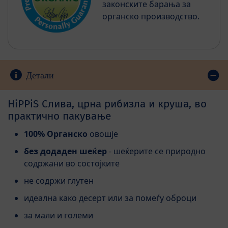
законските барања за
органско производство.
Детали
HiPPiS Слива, црна рибизла и круша, во
практично пакување
100% Органско
овошје
без додаден шеќер
- шеќерите се природно
содржани во состојките
не содржи глутен
идеална како десерт или за помеѓу оброци
за мали и големи