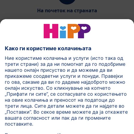
На почеток на страната
HiPP Млечни формули
HiPP Храна за бебиња
HiPP за деца
HiPP Нега за кожа
HiPP Бременост
Политика на приватност
Услови на користење
Импринт
Повеќе за HiPP
Контакт
Безбедносен пренос на податоци преку енкрипција