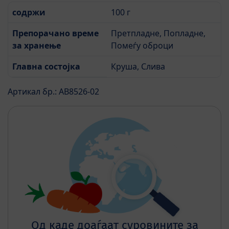
содржи
100 г
Препорачано време
Претпладне, Попладне,
за хранење
Помеѓу оброци
Главна состојка
Круша, Слива
Артикал бр.: AB8526-02
Од каде доаѓаат суровините за