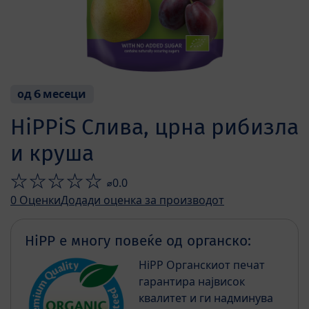
од 6 месеци
HiPPiS Слива, црна рибизла
и круша
⌀0.0
0
Оценки
Додади оценка за производот
HiPP е многу повеќе од органско:
HiPP Органскиот печат
гарантира највисок
квалитет и ги надминува