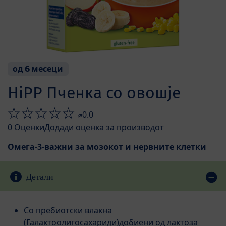
од 6 месеци
HiPP Пченка со овошје
⌀0.0
0
Оценки
Додади оценка за производот
Омега-3-важни за мозокот и нервните клетки
Детали
Со пребиотски влакна
(Галактоолигосахариди)добиени од лактоза