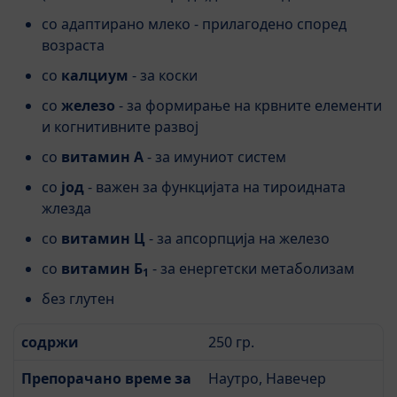
со адаптирано млеко - прилагодено според
возраста
со
калциум
- за коски
со
железо
- за формирање на крвните елементи
и когнитивните развој
со
витамин А
- за имуниот систем
со
јод
- важен за функцијата на тироидната
жлезда
со
витамин Ц
- за апсорпција на железо
со
витамин Б
- за енергетски метаболизам
1
без глутен
содржи
250 гр.
Препорачано време за
Наутро, Навечер