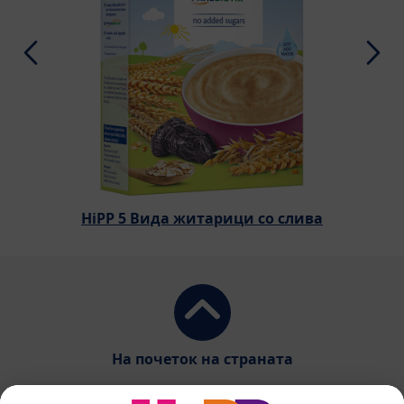
HiPP 5 Вида житарици со слива
На почеток на страната