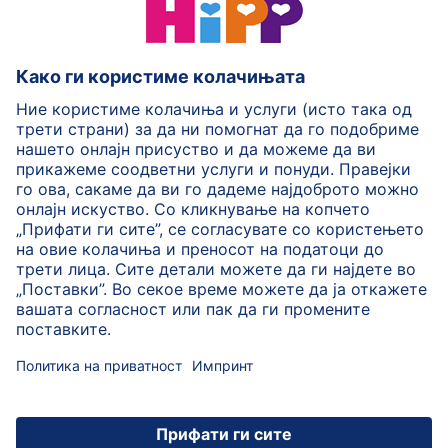
HiPP Млечни формули
HiPP Храна за бебиња
HiPP за деца
HiPP Нега за кожа
HiPP Бременост
Политика на приватност
Услови на користење
Импринт
Повеќе за HiPP
Контакт
Безбедносен пренос на податоци преку енкрипција