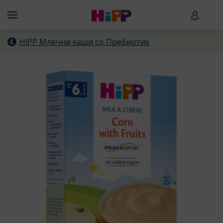
Skip to main content
HiPP B
Menü
HiPP Млечни каши со Пребиотик