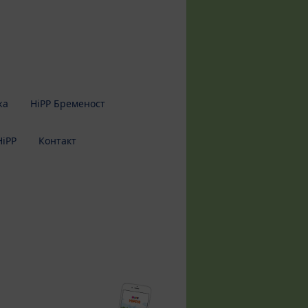
жа
HiPP Бременост
HiPP
Контакт