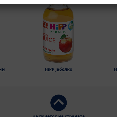
ени
HiPP Јаболко
H
На почеток на страната