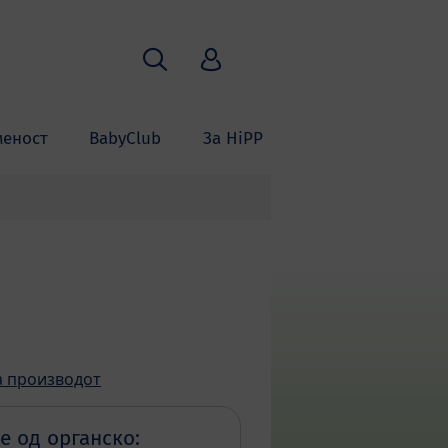
Пребарување
HiPP Babyclub
меност
BabyClub
За HiPP
а производот
е од органско: