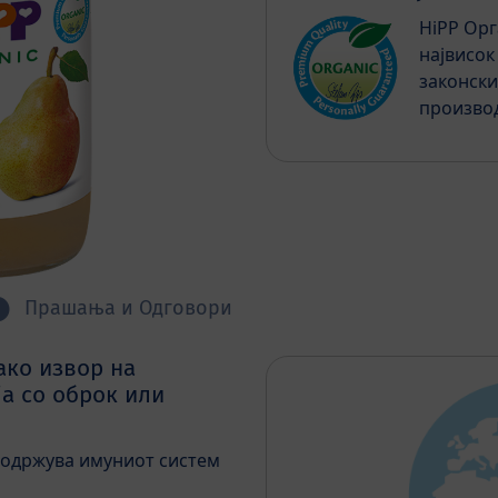
HiPP Орг
највисок
законски
производ
Прашања и Одговори
ако извор на
а со оброк или
подржува имуниот систем