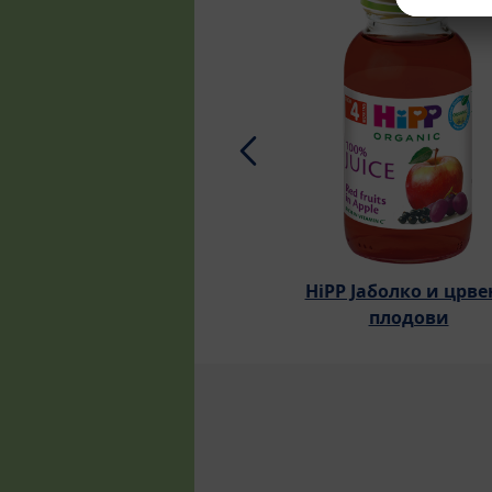
HiPP Јаболко и црв
плодови