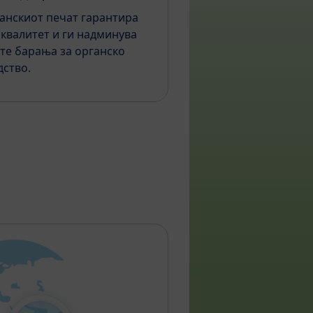
анскиот печат гарантира
 квалитет и ги надминува
те барања за органско
ство.