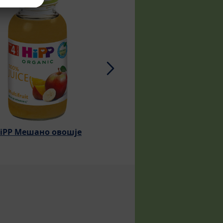
iPP Мешано овошје
HiPP Јаболко и гроз