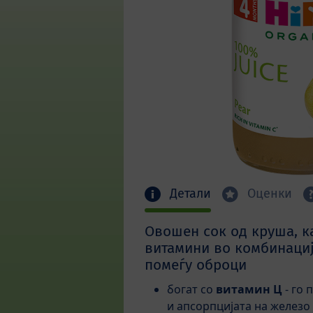
Детали
Оценки
Овошен сок од круша, к
витамини во комбинациј
помеѓу оброци
богат со
витамин Ц
- го 
и апсорпцијата на железо