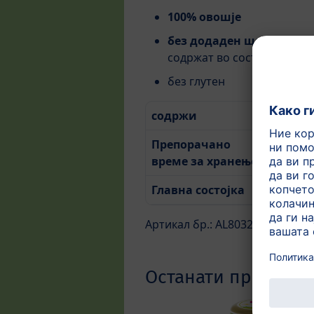
100% овошје
без додаден шеќер
- шеќ
содржат во состојките пр
без глутен
содржи
200 мл
Препорачано
Наутро
време за хранење
Попла
Главна состојка
Круша
Артикал бр.: AL8032-U
Останати производ