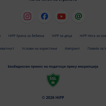
и
HiPP Храна за бебиња
HiPP за деца
HiPP Нега за ко
иватност
Услови на користење
Импринт
Повеќе за 
Безбедносен пренос на податоци преку енкрипција
© 2026 HiPP