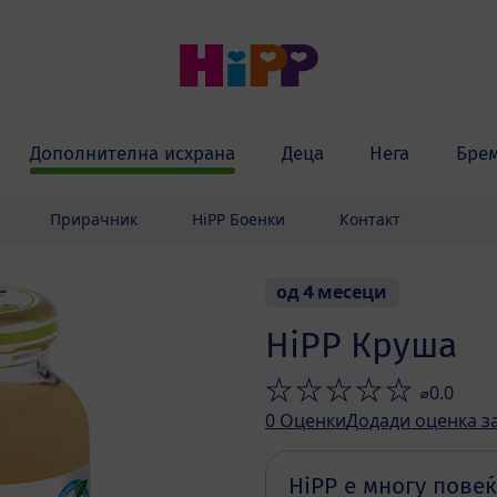
Дополнителна исхрана
Деца
Нега
Бре
Прирачник
HiPP Боенки
Контакт
од 4 месеци
HiPP Круша
⌀0.0
0
Оценки
Додади оценка з
HiPP е многу повеќ