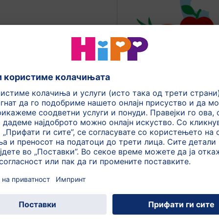
ерите природно се
иродно присутен шеќер
Од каде доаѓа
нашите 
Сега можете да го ист
, Претпладне, На пладне,
сос
дне, Навечер
и од оваа категорија