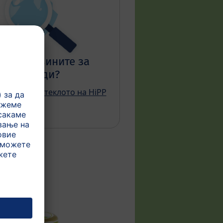
ат суровините за
производи?
ражувате потеклото на HiPP
тојките