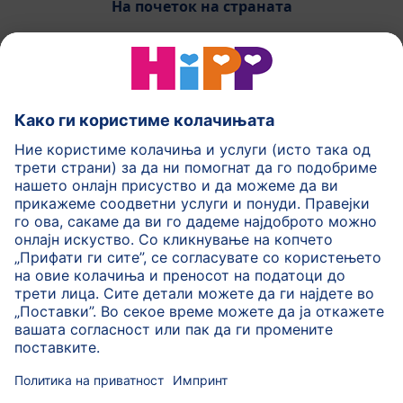
На почеток на страната
HiPP Млечни формули
HiPP Храна за бебиња
HiPP за деца
HiPP Нега за кожа
HiPP Бременост
Политика на приватност
Услови на користење
Импринт
Повеќе за HiPP
Контакт
Безбедносен пренос на податоци преку енкрипција