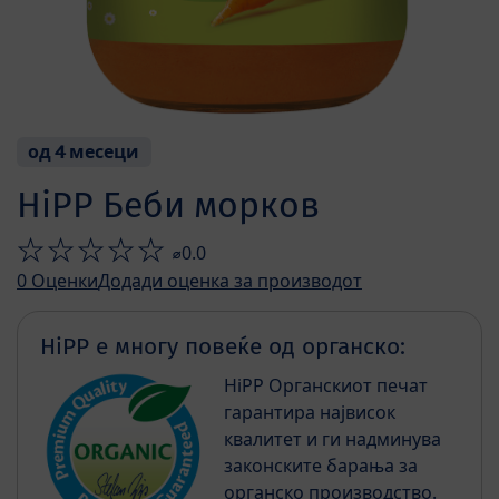
од 4 месеци
HiPP Беби морков
⌀0.0
0
Оценки
Додади оценка за производот
HiPP е многу повеќе од органско:
HiPP Органскиот печат
гарантира највисок
квалитет и ги надминува
законските барања за
органско производство.