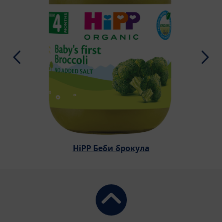
HiPP Беби брокула