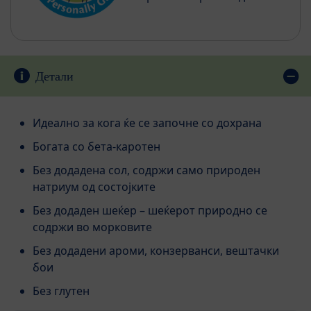
Детали
Идеално за кога ќе се започне со дохрана
Богата со бета-каротен
Без додадена сол, содржи само природен
натриум од состојките
Без додаден шеќер – шеќерот природно се
содржи во морковите
Без додадени ароми, конзерванси, вештачки
бои
Без глутен