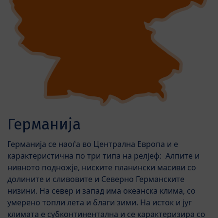
Германија
Германија се наоѓа во Централна Европа и е
карактеристична по три типа на релјеф: Алпите и
нивното подножје, ниските планински масиви со
долините и сливовите и Северно Германските
низини. На север и запад има океанска клима, со
умерено топли лета и благи зими. На исток и југ
климата е субконтинентална и се карактеризира со