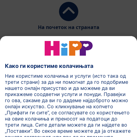
На почеток на страната
HiPP Млечни формули
HiPP Храна за бебиња
HiPP за деца
HiPP Нега за кожа
HiPP Бременост
Политика на приватност
Услови на користење
Импринт
Повеќе за HiPP
Контакт