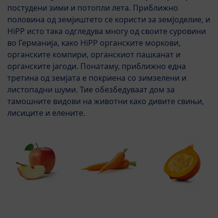
постудени зими и потопли лета. Приближно
половина од земјиштето се користи за земјоделие, и
HiPP исто така одгледува многу од своите суровини
во Германија, како HiPP органските моркови,
органските компири, органскиот пашканат и
органските јагоди. Понатаму, приближно една
третина од земјата е покриена со зимзелени и
листопадни шуми. Тие обезбедуваат дом за
тамошните видови на животни како дивите свињи,
лисиците и елените.