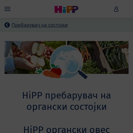
Skip to main content
HiPP B
Menü
Пребарувач на состојки
HiPP пребарувач на
органски состојки
HiPP органски овес