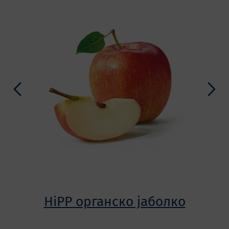
HiPP органско јаболко