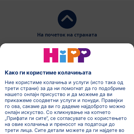
На почеток на страната
HiPP Млечни формули
HiPP Храна за бебиња
HiPP за деца
HiPP Нега за кожа
HiPP Бременост
Политика на приватност
Услови на користење
Импринт
Повеќе за HiPP
Контакт