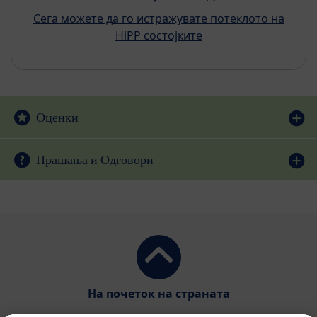
Сега можете да го истражувате потеклото на
HiPP состојките
Оценки
Прашања и Одговори
На почеток на страната