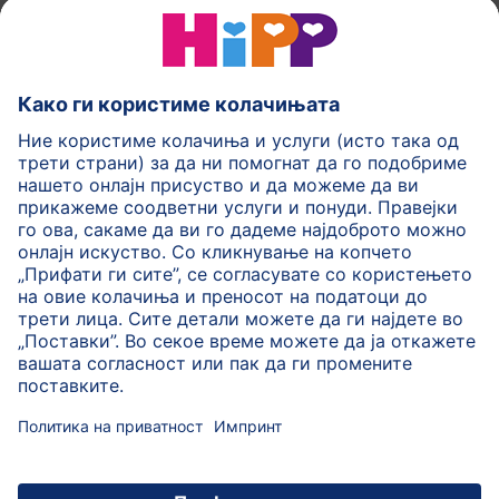
HiPP Млечни формули
HiPP Храна за бебиња
HiPP за деца
HiPP Нега за кожа
HiPP Бременост
Политика на приватност
Услови на користење
Импринт
Повеќе за HiPP
Контакт
Безбедносен пренос на податоци преку енкрипција