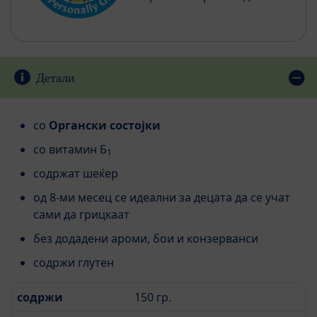
Детали
со
Органски состојки
со витамин Б
1
содржат шеќер
од 8-ми месец се идеални за децата да се учат
сами да грицкаат
без додадени ароми, бои и конзерванси
содржи глутен
содржи
150 гр.