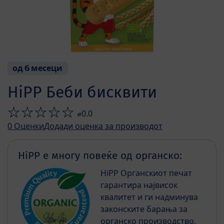
од 6 месеци
HiPP Беби бисквити
⌀0.0
0
Оценки
Додади оценка за производот
HiPP е многу повеќе од органско:
HiPP Органскиот печат
гарантира највисок
квалитет и ги надминува
законските барања за
органско производство.