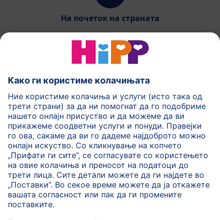
На почеток на страната
HiPP Млечни формули
HiPP Храна за бебиња
HiPP за деца
HiPP Нега за кожа
HiPP Бременост
Политика на приватност
Услови на користење
Импринт
Повеќе за HiPP
Контакт
Безбедносен пренос на податоци преку енкрипција