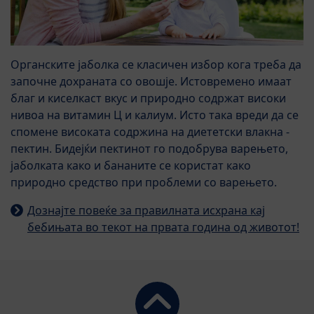
Органските јаболка се класичен избор кога треба да
започне дохраната со овошје. Истовремено имаат
благ и киселкаст вкус и природно содржат високи
нивоа на витамин Ц и калиум. Исто така вреди да се
спомене високата содржина на диететски влакна -
пектин. Бидејќи пектинот го подобрува варењето,
јаболката како и бананите се користат како
природно средство при проблеми со варењето.
Дознајте повеќе за правилната исхрана кај
бебињата во текот на првата година од животот!