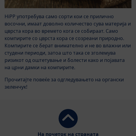
HiPP употребува само сорти кои се прилично
восочни, имаат доволно количество сува материја и
цврста кора во времето кога се собираат. Само
компирите со цврста кора се созреани природно.
Компирите се берат внимателно и не во влажни или
студени периоди, затоа што така се зголемува
ризикот од оштетување и болести како и појавата
на црни дамки на компирите.
Прочитајте повеќе за одгледувањето на органски
зеленчук!
На почеток на страната