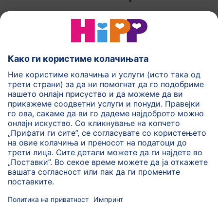
HiPP Млечни формули
HiPP Храна за бебиња
HiPP за деца
HiPP Нега за кожа
HiPP Бременост
Политика на приватност
Услови на користење
Импринт
Повеќе за HiPP
Контакт
Безбедносен пренос на податоци преку енкрипција