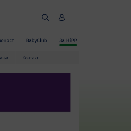
Пребарување
HiPP Babyclub
меност
BabyClub
За HiPP
вања
Контакт