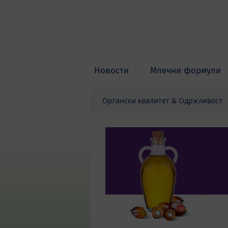
Skip to main content
Новости
Млечни формули
Органски квалитет & Одржливост