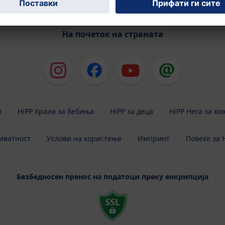
На почеток на страната
и
HiPP Храна за бебиња
HiPP за деца
HiPP Нега за ко
иватност
Услови на користење
Импринт
Повеќе за 
Безбедносен пренос на податоци преку енкрипција