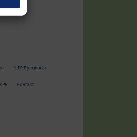
жа
HiPP Бременост
HiPP
Контакт