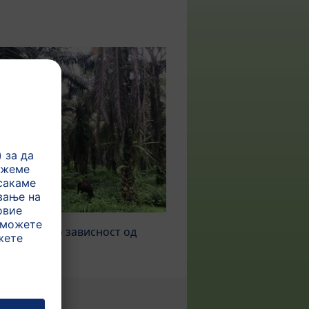
едовото (во зависност од