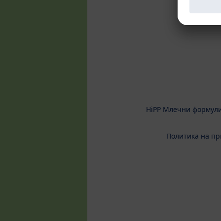
HiPP Млечни формул
Политика на пр