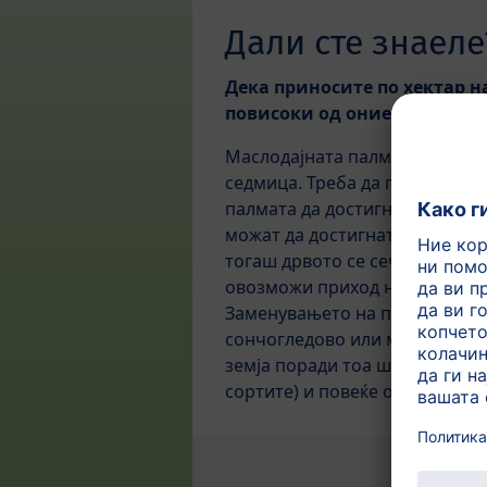
Дали сте знаеле
Дека приносите по хектар н
повисоки од оние на соино
Маслодајната палма носи плод
седмица. Треба да поминат по
палмата да достигне висина н
можат да достигнат да ги соб
тогаш дрвото се сече и се зам
овозможи приход на семејства
Заменувањето на палминото м
сончогледово или масло од ре
земја поради тоа што приходи
сортите) и повеќе од десет па