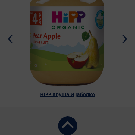
HiPP Круша и јаболко