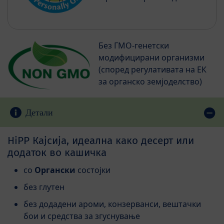
Без ГМО-генетски
модифицирани организми
(според регулативата на ЕК
за органско земјоделство)
Детали
HiPP Кајсија, идеална како десерт или
додаток во кашичка
со
Органски
состојки
без глутен
без додадени ароми, конзерванси, вештачки
бои и средства за згуснување