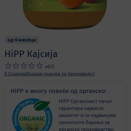
од 4 месеци
HiPP Кајсија
⌀0.0
0
Оценки
Додади оценка за производот
HiPP е многу повеќе од органско:
HiPP Органскиот печат
гарантира највисок
квалитет и ги надминува
законските барања за
органско производство.