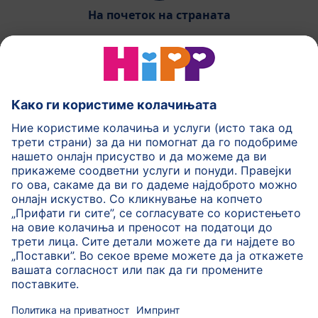
На почеток на страната
HiPP Млечни формули
HiPP Храна за бебиња
HiPP за деца
HiPP Нега за кожа
HiPP Бременост
Политика на приватност
Услови на користење
Импринт
Повеќе за HiPP
Контакт
Безбедносен пренос на податоци преку енкрипција