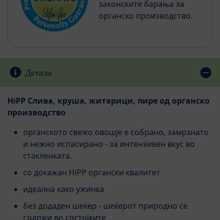
законските барања за
органско производство.
Детали
HiPP Слива, круша, житарици, пире од органско
производство
органскoто свежо овошје e собранo, замрзнатo
и нежно испасиранo - за интензивен вкус во
стакленката.
со докажан HiPP органски квалитет
идеална како ужинка
без додаден шеќер - шеќерот природно се
содржи во состојките