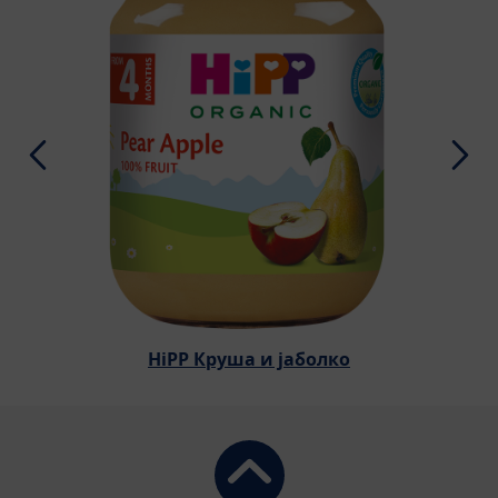
HiPP Круша и јаболко