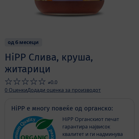
од 6 месеци
HiPP Слива, круша,
житарици
⌀0.0
0
Оценки
Додади оценка за производот
HiPP е многу повеќе од органско:
HiPP Органскиот печат
гарантира највисок
квалитет и ги надминува