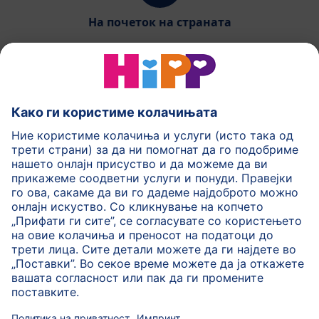
На почеток на страната
HiPP Млечни формули
HiPP Храна за бебиња
HiPP за деца
HiPP Нега за кожа
HiPP Бременост
Политика на приватност
Услови на користење
Импринт
Повеќе за HiPP
Контакт
Безбедносен пренос на податоци преку енкрипција