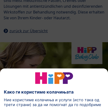
sind meist medizinische Pasten, Cremes oder
Lösungen mit antientzündlichen und desinfizierenden
Wirkstoffen zur Behandlung notwendig. Diese erhalten
Sie von Ihrem Kinder- oder Hautarzt.
zurück zur Übersicht