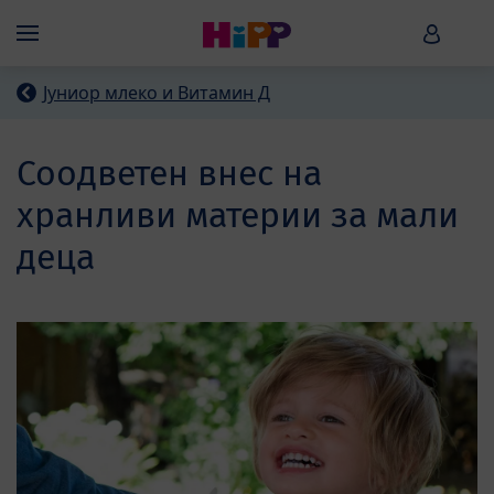
Skip to main content
HiPP B
Menü
Јуниор млеко и Витамин Д
Соодветен внес на
хранливи материи за мали
деца