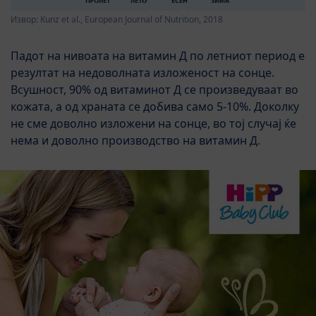
Извор: Kunz et al., European Journal of Nutrition, 2018
Падот на нивоата на витамин Д по летниот период е
резултат на недоволната изложеност на сонце.
Всушност, 90% од витаминот Д се произведуваат во
кожата, а од храната се добива само 5-10%. Доколку
не сме доволно изложени на сонце, во тој случај ќе
нема и доволно производство на витамин Д.