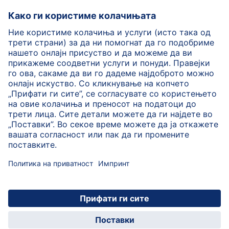
HiPP Млечни формули
HiPP Храна за бебиња
HiPP за деца
HiPP Нега за кожа
HiPP Бременост
Политика на приватност
Услови на користење
Импринт
Повеќе за HiPP
Контакт
Безбедносен пренос на податоци преку енкрипција
© 2026 HiPP