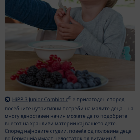
®
HiPP 3 Junior Combiotic
е прилагоден според
посебните нутритивни потреби на малите деца – на
многу едноставен начин можете да го подобрите
внесот на хранливи материи кај вашето дете.
Според најновите студии, повеќе од половина деца
во Германија имаат недостаток од витамин Д.