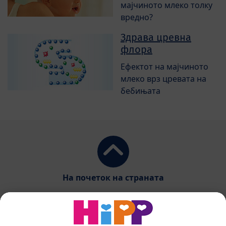
мајчиното млеко толку
вредно?
Здрава цревна
флора
Ефектот на мајчиното
млеко врз цревата на
бебињата
На почеток на страната